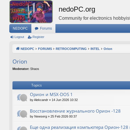
nedoPC.org
Community for electronics hobbyist
NEDOPC
Forums
Logout
Register
NEDOPC
FORUMS
RETROCOMPUTING
INTEL
Orion
Orion
Moderator:
Shaos
Topics
Орион и MSX-DOS 1
by
Alekcandr
»
14 Jun 2026 10:32
Восстановление журнального Орион -128
by
Newserg
»
25 Feb 2026 00:37
Еще одна реализация компьютера Орион-128 