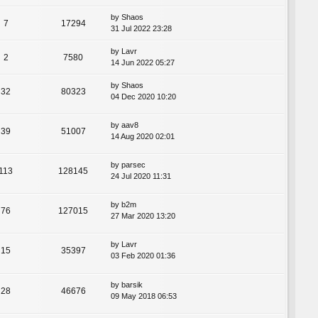
by
Shaos
7
17294
31 Jul 2022 23:28
by
Lavr
2
7580
14 Jun 2022 05:27
by
Shaos
32
80323
04 Dec 2020 10:20
by
aav8
39
51007
14 Aug 2020 02:01
by
parsec
113
128145
24 Jul 2020 11:31
by
b2m
76
127015
27 Mar 2020 13:20
by
Lavr
15
35397
03 Feb 2020 01:36
by
barsik
28
46676
09 May 2018 06:53