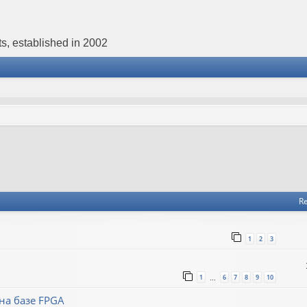
s, established in 2002
Re
1
2
3
1
6
7
8
9
10
…
на базе FPGA