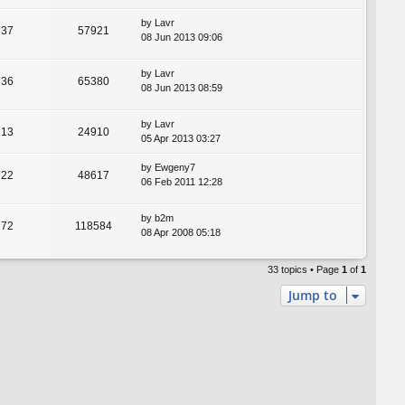
by
Lavr
37
57921
08 Jun 2013 09:06
by
Lavr
36
65380
08 Jun 2013 08:59
by
Lavr
13
24910
05 Apr 2013 03:27
by
Ewgeny7
22
48617
06 Feb 2011 12:28
by
b2m
72
118584
08 Apr 2008 05:18
33 topics • Page
1
of
1
Jump to