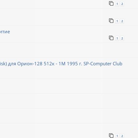
1
2
1
2
итие
1
2
k) для Орион-128 512к - 1М 1995 г. SP-Computer Club
1
2