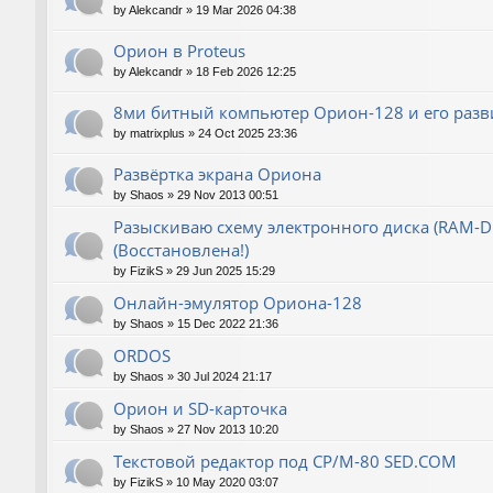
by
Alekcandr
»
19 Mar 2026 04:38
Орион в Proteus
by
Alekcandr
»
18 Feb 2026 12:25
8ми битный компьютер Орион-128 и его разв
by
matrixplus
»
24 Oct 2025 23:36
Развёртка экрана Ориона
by
Shaos
»
29 Nov 2013 00:51
Разыскиваю схему электронного диска (RAM-Dis
(Восстановлена!)
by
FizikS
»
29 Jun 2025 15:29
Онлайн-эмулятор Ориона-128
by
Shaos
»
15 Dec 2022 21:36
ORDOS
by
Shaos
»
30 Jul 2024 21:17
Орион и SD-карточка
by
Shaos
»
27 Nov 2013 10:20
Текстовой редактор под CP/M-80 SED.COM
by
FizikS
»
10 May 2020 03:07