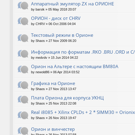
Аппаратный эмулятор ZX на ОРИОНЕ
by
barsik
»
05 May 2018 20:07
ОРИОН - диск от CHRV
by
CHRV
»
06 Oct 2006 04:04
Текстовый режим в Орионе
by
Shaos
»
27 Nov 2009 06:20
Информация по форматам .RKO .BRU .ORD и С
by
medvdv
»
15 Jun 2014 04:22
Орион на Альтере с настоящим ВМ80А
by
newold86
»
06 Apr 2014 03:52
Графика на Орионе
by
Shaos
»
27 Nov 2013 13:47
Плата Ориона для корпуса УКНЦ
by
Shaos
»
25 Nov 2013 22:08
Real i8085 + Xilinx CPLDs + 2 * SIMM30 = Orionix 
by
Shaos
»
26 Nov 2013 19:47
Орион и винчестер
by
Shaos
»
26 Nov 2013 07:58