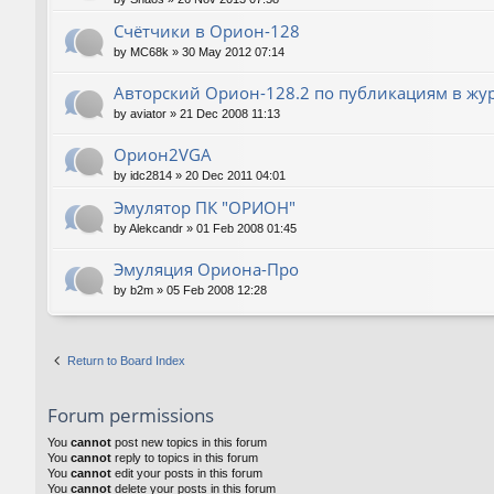
Счётчики в Орион-128
by
MC68k
»
30 May 2012 07:14
Авторский Орион-128.2 по публикациям в жу
by
aviator
»
21 Dec 2008 11:13
Орион2VGA
by
idc2814
»
20 Dec 2011 04:01
Эмулятор ПК "ОРИОН"
by
Alekcandr
»
01 Feb 2008 01:45
Эмуляция Ориона-Про
by
b2m
»
05 Feb 2008 12:28
Return to Board Index
Forum permissions
You
cannot
post new topics in this forum
You
cannot
reply to topics in this forum
You
cannot
edit your posts in this forum
You
cannot
delete your posts in this forum