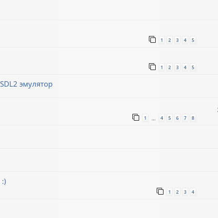
1
2
3
4
5
1
2
3
4
5
/SDL2 эмулятор
1
4
5
6
7
8
…
:)
1
2
3
4