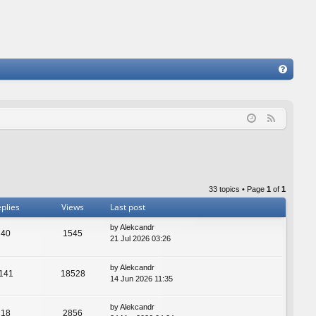
FA
Q
F
e
e
d
33 topics • Page
1
of
1
plies
Views
Last post
by
Alekcandr
40
1545
21 Jul 2026 03:26
by
Alekcandr
141
18528
14 Jun 2026 11:35
by
Alekcandr
18
2856