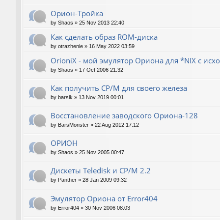
Орион-Тройка
by
Shaos
»
25 Nov 2013 22:40
Как сделать образ ROM-диска
by
otrazhenie
»
16 May 2022 03:59
OrioniX - мой эмулятор Ориона для *NIX с ис
by
Shaos
»
17 Oct 2006 21:32
Как получить CP/M для своего железа
by
barsik
»
13 Nov 2019 00:01
Восстановление заводского Ориона-128
by
BarsMonster
»
22 Aug 2012 17:12
ОРИОН
by
Shaos
»
25 Nov 2005 00:47
Дискеты Teledisk и CP/M 2.2
by
Panther
»
28 Jan 2009 09:32
Эмулятор Ориона от Error404
by
Error404
»
30 Nov 2006 08:03