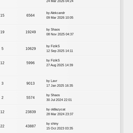
24 Mar 2026 04:24
by
Alekcandr
15
6564
09 Mar 2026 10:05
by
Shaos
19
19249
08 Nov 2025 04:37
by
FizikS
5
10629
12 Sep 2025 14:11
by
FizikS
12
5996
27 Aug 2025 14:39
by
Lavr
3
9013
17 Jan 2025 16:35
by
Shaos
2
5574
30 Jul 2024 22:01
by
oldlazycat
12
23839
28 Mar 2024 23:37
by
shiny
22
43887
15 Oct 2023 03:35