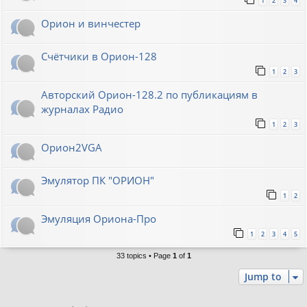
1
2
3
4
Орион и винчестер
Счётчики в Орион-128
1
2
3
Авторский Орион-128.2 по публикациям в
журналах Радио
1
2
3
Орион2VGA
Эмулятор ПК "ОРИОН"
1
2
Эмуляция Ориона-Про
1
2
3
4
5
33 topics • Page
1
of
1
Jump to