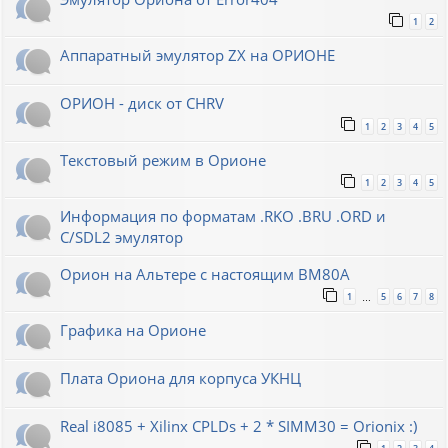
1
2
Аппаратный эмулятор ZX на ОРИОНЕ
ОРИОН - диск от CHRV
1
2
3
4
5
Текстовый режим в Орионе
1
2
3
4
5
Информация по форматам .RKO .BRU .ORD и
С/SDL2 эмулятор
Орион на Альтере с настоящим ВМ80А
1
5
6
7
8
…
Графика на Орионе
Плата Ориона для корпуса УКНЦ
Real i8085 + Xilinx CPLDs + 2 * SIMM30 = Orionix :)