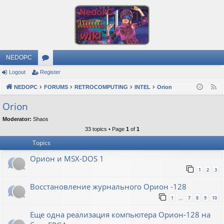
NEDOPC
Logout
Register
or
NEDOPC
u
FORUMS
RETROCOMPUTING
INTEL
Orion
F
e
m
Orion
e
s
Moderator:
Shaos
d
33 topics • Page
1
of
1
Topics
Орион и MSX-DOS 1
1
2
3
Восстановление журнального Орион -128
1
7
8
9
10
…
Еще одна реализация компьютера Орион-128 на