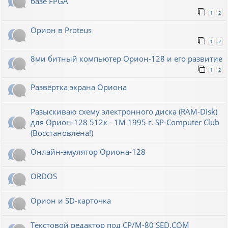
базе FPGA
1
2
Орион в Proteus
1
2
8ми битный компьютер Орион-128 и его развитие
1
2
Развёртка экрана Ориона
Разыскиваю схему электронного диска (RAM-Disk)
для Орион-128 512к - 1М 1995 г. SP-Computer Club
(Восстановлена!)
Онлайн-эмулятор Ориона-128
ORDOS
Орион и SD-карточка
Текстовой редактор под CP/M-80 SED.COM