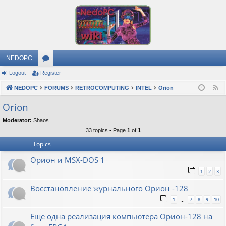
NEDOPC
Logout
Register
or
NEDOPC
u
FORUMS
RETROCOMPUTING
INTEL
Orion
F
e
m
Orion
e
s
Moderator:
Shaos
d
33 topics • Page
1
of
1
Topics
Орион и MSX-DOS 1
1
2
3
Восстановление журнального Орион -128
1
7
8
9
10
…
Еще одна реализация компьютера Орион-128 на