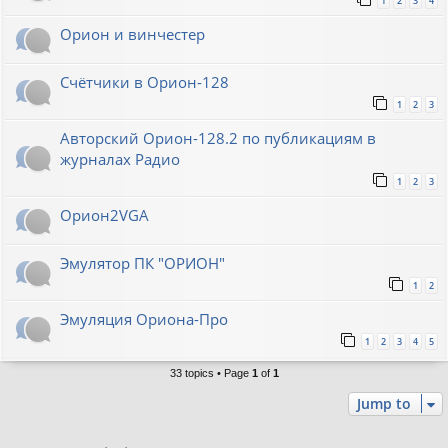
1
2
3
4
Орион и винчестер
Счётчики в Орион-128
1
2
3
Авторский Орион-128.2 по публикациям в
журналах Радио
1
2
3
Орион2VGA
Эмулятор ПК "ОРИОН"
1
2
Эмуляция Ориона-Про
1
2
3
4
5
33 topics • Page
1
of
1
Jump to