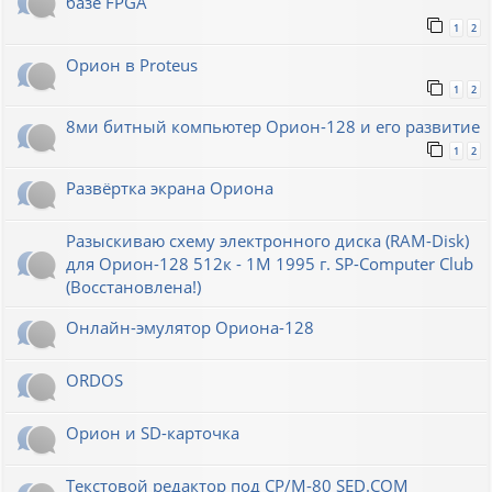
базе FPGA
1
2
Орион в Proteus
1
2
8ми битный компьютер Орион-128 и его развитие
1
2
Развёртка экрана Ориона
Разыскиваю схему электронного диска (RAM-Disk)
для Орион-128 512к - 1М 1995 г. SP-Computer Club
(Восстановлена!)
Онлайн-эмулятор Ориона-128
ORDOS
Орион и SD-карточка
Текстовой редактор под CP/M-80 SED.COM