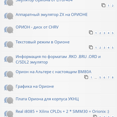
1
2
Аппаратный эмулятор ZX на ОРИОНЕ
ОРИОН - диск от CHRV
1
2
3
4
5
Текстовый режим в Орионе
1
2
3
4
5
Информация по форматам .RKO .BRU .ORD и
С/SDL2 эмулятор
Орион на Альтере с настоящим ВМ80А
1
5
6
7
8
…
Графика на Орионе
Плата Ориона для корпуса УКНЦ
Real i8085 + Xilinx CPLDs + 2 * SIMM30 = Orionix :)