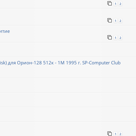
1
2
1
2
итие
1
2
k) для Орион-128 512к - 1М 1995 г. SP-Computer Club
1
2