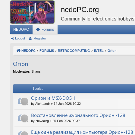
nedoPC.org
Community for electronics hobbyist
NEDOPC
Forums
Logout
Register
NEDOPC
FORUMS
RETROCOMPUTING
INTEL
Orion
Orion
Moderator:
Shaos
Topics
Орион и MSX-DOS 1
by
Alekcandr
»
14 Jun 2026 10:32
Восстановление журнального Орион -128
by
Newserg
»
25 Feb 2026 00:37
Еще одна реализация компьютера Орион-128 