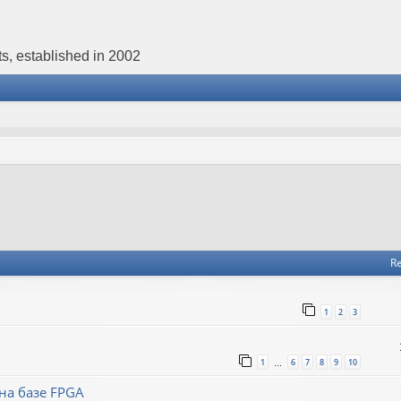
s, established in 2002
Re
1
2
3
1
6
7
8
9
10
…
на базе FPGA