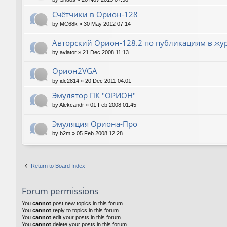
Счётчики в Орион-128
by
MC68k
»
30 May 2012 07:14
Авторский Орион-128.2 по публикациям в жу
by
aviator
»
21 Dec 2008 11:13
Орион2VGA
by
idc2814
»
20 Dec 2011 04:01
Эмулятор ПК "ОРИОН"
by
Alekcandr
»
01 Feb 2008 01:45
Эмуляция Ориона-Про
by
b2m
»
05 Feb 2008 12:28
Return to Board Index
Forum permissions
You
cannot
post new topics in this forum
You
cannot
reply to topics in this forum
You
cannot
edit your posts in this forum
You
cannot
delete your posts in this forum