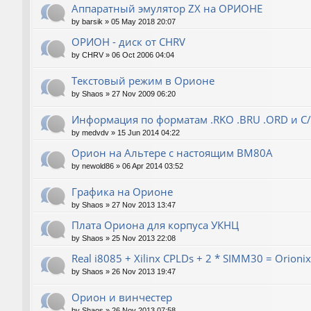
Аппаратный эмулятор ZX на ОРИОНЕ
by
barsik
»
05 May 2018 20:07
ОРИОН - диск от CHRV
by
CHRV
»
06 Oct 2006 04:04
Текстовый режим в Орионе
by
Shaos
»
27 Nov 2009 06:20
Информация по форматам .RKO .BRU .ORD и С
by
medvdv
»
15 Jun 2014 04:22
Орион на Альтере с настоящим ВМ80А
by
newold86
»
06 Apr 2014 03:52
Графика на Орионе
by
Shaos
»
27 Nov 2013 13:47
Плата Ориона для корпуса УКНЦ
by
Shaos
»
25 Nov 2013 22:08
Real i8085 + Xilinx CPLDs + 2 * SIMM30 = Orionix 
by
Shaos
»
26 Nov 2013 19:47
Орион и винчестер
by
Shaos
»
26 Nov 2013 07:58