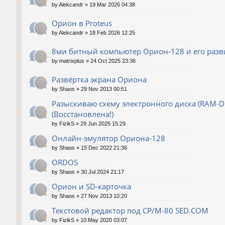
by
Alekcandr
»
19 Mar 2026 04:38
Орион в Proteus
by
Alekcandr
»
18 Feb 2026 12:25
8ми битный компьютер Орион-128 и его разв
by
matrixplus
»
24 Oct 2025 23:36
Развёртка экрана Ориона
by
Shaos
»
29 Nov 2013 00:51
Разыскиваю схему электронного диска (RAM-Dis
(Восстановлена!)
by
FizikS
»
29 Jun 2025 15:29
Онлайн-эмулятор Ориона-128
by
Shaos
»
15 Dec 2022 21:36
ORDOS
by
Shaos
»
30 Jul 2024 21:17
Орион и SD-карточка
by
Shaos
»
27 Nov 2013 10:20
Текстовой редактор под CP/M-80 SED.COM
by
FizikS
»
10 May 2020 03:07