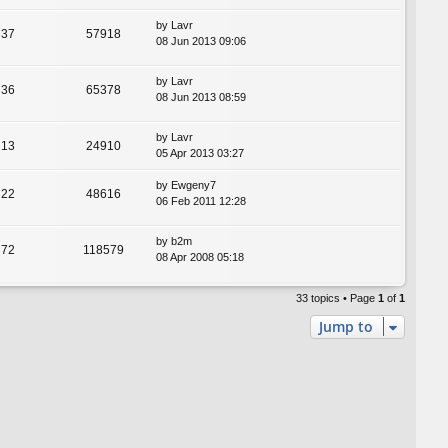
by
Lavr
37
57918
08 Jun 2013 09:06
by
Lavr
36
65378
08 Jun 2013 08:59
by
Lavr
13
24910
05 Apr 2013 03:27
by
Ewgeny7
22
48616
06 Feb 2011 12:28
by
b2m
72
118579
08 Apr 2008 05:18
33 topics • Page
1
of
1
Jump to