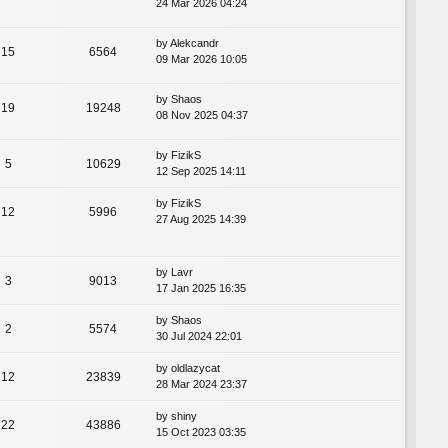
24 Mar 2026 04:24
by
Alekcandr
15
6564
09 Mar 2026 10:05
by
Shaos
19
19248
08 Nov 2025 04:37
by
FizikS
5
10629
12 Sep 2025 14:11
by
FizikS
12
5996
27 Aug 2025 14:39
by
Lavr
3
9013
17 Jan 2025 16:35
by
Shaos
2
5574
30 Jul 2024 22:01
by
oldlazycat
12
23839
28 Mar 2024 23:37
by
shiny
22
43886
15 Oct 2023 03:35