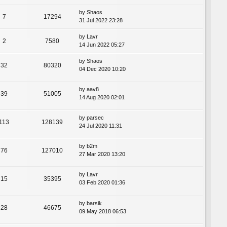
by
Shaos
7
17294
31 Jul 2022 23:28
by
Lavr
2
7580
14 Jun 2022 05:27
by
Shaos
32
80320
04 Dec 2020 10:20
by
aav8
39
51005
14 Aug 2020 02:01
by
parsec
113
128139
24 Jul 2020 11:31
by
b2m
76
127010
27 Mar 2020 13:20
by
Lavr
15
35395
03 Feb 2020 01:36
by
barsik
28
46675
09 May 2018 06:53