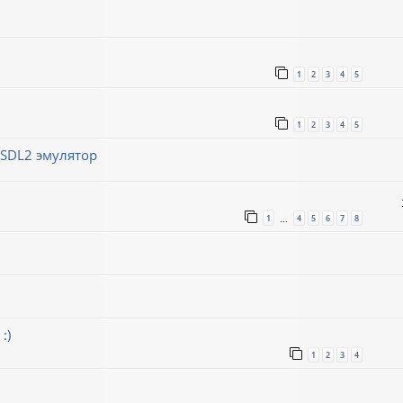
1
2
3
4
5
1
2
3
4
5
/SDL2 эмулятор
1
4
5
6
7
8
…
:)
1
2
3
4