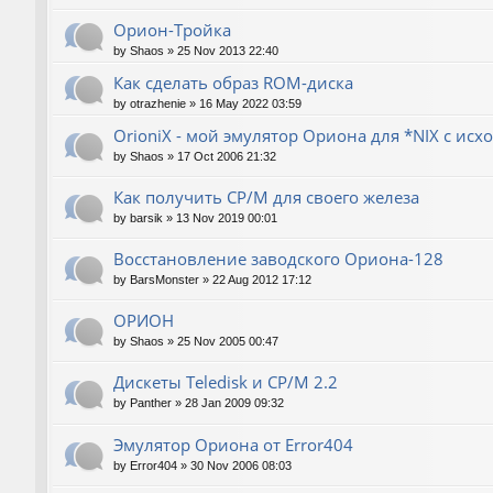
Орион-Тройка
by
Shaos
»
25 Nov 2013 22:40
Как сделать образ ROM-диска
by
otrazhenie
»
16 May 2022 03:59
OrioniX - мой эмулятор Ориона для *NIX с ис
by
Shaos
»
17 Oct 2006 21:32
Как получить CP/M для своего железа
by
barsik
»
13 Nov 2019 00:01
Восстановление заводского Ориона-128
by
BarsMonster
»
22 Aug 2012 17:12
ОРИОН
by
Shaos
»
25 Nov 2005 00:47
Дискеты Teledisk и CP/M 2.2
by
Panther
»
28 Jan 2009 09:32
Эмулятор Ориона от Error404
by
Error404
»
30 Nov 2006 08:03