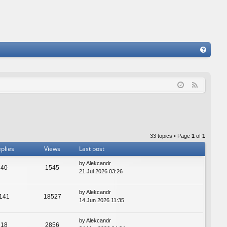
FA
Q
F
e
e
d
33 topics • Page
1
of
1
plies
Views
Last post
by
Alekcandr
40
1545
21 Jul 2026 03:26
by
Alekcandr
141
18527
14 Jun 2026 11:35
by
Alekcandr
18
2856