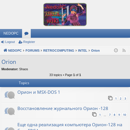
NEDOPC
Logout
Register
or
NEDOPC
u
FORUMS
RETROCOMPUTING
INTEL
Orion
F
e
m
Orion
e
s
Moderator:
Shaos
d
33 topics • Page
1
of
1
Topics
Орион и MSX-DOS 1
1
2
3
Восстановление журнального Орион -128
1
7
8
9
10
…
Еще одна реализация компьютера Орион-128 на