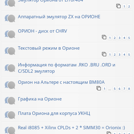
1
2
Аппаратный эмулятор ZX на ОРИОНЕ
ОРИОН - диск от CHRV
1
2
3
4
5
Текстовый режим в Орионе
1
2
3
4
5
Информация по форматам .RKO .BRU .ORD и
С/SDL2 эмулятор
Орион на Альтере с настоящим ВМ80А
1
5
6
7
8
…
Графика на Орионе
Плата Ориона для корпуса УКНЦ
Real i8085 + Xilinx CPLDs + 2 * SIMM30 = Orionix :)