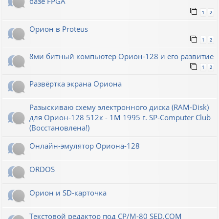
базе FPGA
1
2
Орион в Proteus
1
2
8ми битный компьютер Орион-128 и его развитие
1
2
Развёртка экрана Ориона
Разыскиваю схему электронного диска (RAM-Disk)
для Орион-128 512к - 1М 1995 г. SP-Computer Club
(Восстановлена!)
Онлайн-эмулятор Ориона-128
ORDOS
Орион и SD-карточка
Текстовой редактор под CP/M-80 SED.COM