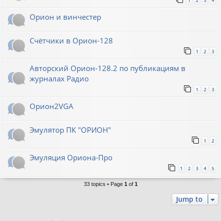
1
2
3
4
Орион и винчестер
Счётчики в Орион-128
1
2
3
Авторский Орион-128.2 по публикациям в
журналах Радио
1
2
3
Орион2VGA
Эмулятор ПК "ОРИОН"
1
2
Эмуляция Ориона-Про
1
2
3
4
5
33 topics • Page
1
of
1
Jump to