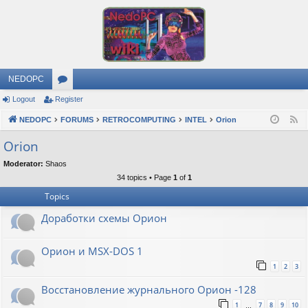
NEDOPC
Logout
Register
or
NEDOPC
u
FORUMS
RETROCOMPUTING
INTEL
Orion
F
e
m
Orion
e
s
Moderator:
Shaos
d
34 topics • Page
1
of
1
Topics
Доработки схемы Орион
Орион и MSX-DOS 1
1
2
3
Восстановление журнального Орион -128
1
7
8
9
10
…