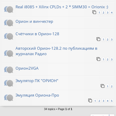
Real i8085 + Xilinx CPLDs + 2 * SIMM30 = Orionix :)
1
2
3
4
Орион и винчестер
Счётчики в Орион-128
1
2
3
Авторский Орион-128.2 по публикациям в
журналах Радио
1
2
3
Орион2VGA
Эмулятор ПК "ОРИОН"
1
2
Эмуляция Ориона-Про
1
2
3
4
5
34 topics • Page
1
of
1