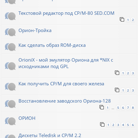
Текстовой редактор под CP/M-80 SED.COM
1
2
Орион-Тройка
Как сделать образ ROM-диска
OrioniX - мой эмулятор Ориона для *NIX с
исходниками под GPL
1
2
3
Как получить CP/M для своего железа
1
2
3
Восстановление заводского Ориона-128
1
5
6
7
8
…
ОРИОН
1
2
3
4
5
6
Дискеты Teledisk и CP/M 2.2