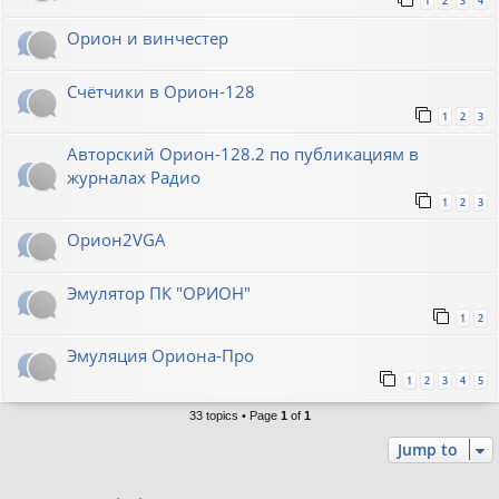
1
2
3
4
Орион и винчестер
Счётчики в Орион-128
1
2
3
Авторский Орион-128.2 по публикациям в
журналах Радио
1
2
3
Орион2VGA
Эмулятор ПК "ОРИОН"
1
2
Эмуляция Ориона-Про
1
2
3
4
5
33 topics • Page
1
of
1
Jump to