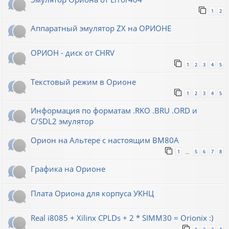
1
2
Аппаратный эмулятор ZX на ОРИОНЕ
ОРИОН - диск от CHRV
1
2
3
4
5
Текстовый режим в Орионе
1
2
3
4
5
Информация по форматам .RKO .BRU .ORD и
С/SDL2 эмулятор
Орион на Альтере с настоящим ВМ80А
1
5
6
7
8
…
Графика на Орионе
Плата Ориона для корпуса УКНЦ
Real i8085 + Xilinx CPLDs + 2 * SIMM30 = Orionix :)