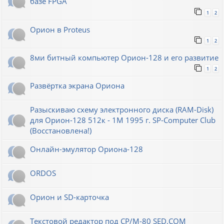
базе FPGA
1
2
Орион в Proteus
1
2
8ми битный компьютер Орион-128 и его развитие
1
2
Развёртка экрана Ориона
Разыскиваю схему электронного диска (RAM-Disk)
для Орион-128 512к - 1М 1995 г. SP-Computer Club
(Восстановлена!)
Онлайн-эмулятор Ориона-128
ORDOS
Орион и SD-карточка
Текстовой редактор под CP/M-80 SED.COM