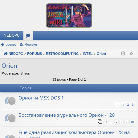
NEDOPC
Logout
Register
or
NEDOPC
u
FORUMS
RETROCOMPUTING
INTEL
Orion
F
e
m
Orion
e
s
Moderator:
Shaos
d
33 topics • Page
1
of
1
Topics
Орион и MSX-DOS 1
1
2
3
Восстановление журнального Орион -128
1
7
8
9
10
…
Еще одна реализация компьютера Орион-128 на