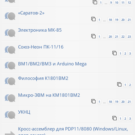
1
9
10
11
12
…
«Саратов-2»
1
18
19
20
21
…
Электроника МК-85
1
20
21
22
23
…
Союз-Неон ПК-11/16
1
2
3
ВМ1/ВМ2/ВМ3 и Arduino Mega
Философия К1801ВМ2
1
2
Микро-ЭВМ на КМ1801ВМ2
1
18
19
20
21
…
УКНЦ
1
2
3
Кросс-ассемблер для PDP11/8080 (Windows/Linux,