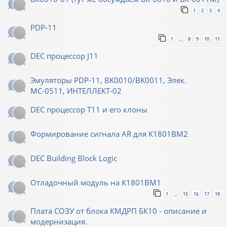
1
2
3
4
PDP-11
1
8
9
10
11
…
DEC процессор J11
Эмуляторы PDP-11, BK0010/BK0011, Элек.
МС-0511, ИНТЕЛЛЕКТ-02
DEC процессор T11 и его клоны
Формирование сигнала AR для К1801ВМ2
DEC Building Block Logic
Отладочный модуль на К1801ВМ1
1
15
16
17
18
…
Плата СОЗУ от блока КМДРП БК10 - описание и
модернизация.