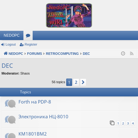
NEDOPC
Logout
Register
or
NEDOPC
u
FORUMS
RETROCOMPUTING
DEC
F
e
m
DEC
e
s
Moderator:
Shaos
d
2
1
Next
56 topics
Topics
Forth на PDP-8
Электроника НЦ-8010
1
2
3
4
КМ1801ВМ2