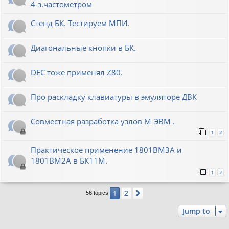
4-з.частометром
Стенд БК. Тестируем МПИ.
Диагональные кнопки в БК.
DEC тоже применял Z80.
Про раскладку клавиатуры в эмуляторе ДВК
Совместная разработка узлов М-ЭВМ .
1
2
Практическое применение 1801ВМ3А и
1801ВМ2А в БК11М.
1
2
2
1
Next
56 topics
Jump to