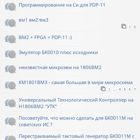
Программирование на Си для PDP-11
вм1 вм2 вм3
1
2
ВМ2 + FPGA = PDP-11 :)
Эмулятор БК0010 плюс исходники
неизвестная микроэвм на 1806ВМ2
КМ1801ВМ3 - самая большая в мире микросхема
1
4
5
6
7
…
Универсальный Технологический Контроллер на
Н1806ВМ2 "УТК"
Посоветуйте, что можно сделать для БК0011М на
советских ИС ?
Перестраиваемый тактовый генератор БК0011М с