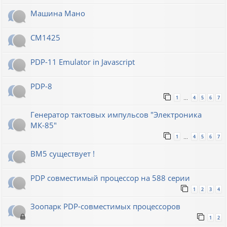
Машина Мано
СМ1425
PDP-11 Emulator in Javascript
PDP-8
1
4
5
6
7
…
Генератор тактовых импульсов "Электроника
МК-85"
1
4
5
6
7
…
ВМ5 существует !
PDP совместимый процессор на 588 серии
1
2
3
4
Зоопарк PDP-совместимых процессоров
1
2