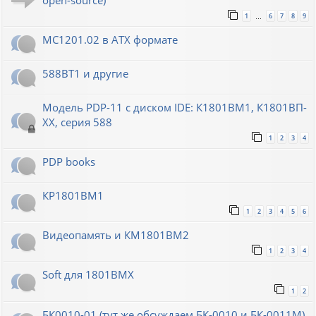
open-source)
1
6
7
8
9
…
МС1201.02 в ATX формате
588ВТ1 и другие
Модель PDP-11 с диском IDE: К1801ВМ1, К1801ВП-
XX, серия 588
1
2
3
4
PDP books
КР1801ВМ1
1
2
3
4
5
6
Видеопамять и КМ1801ВМ2
1
2
3
4
Soft для 1801ВМХ
1
2
БК0010-01 (тут же обсуждаем БК-0010 и БК-0011М)