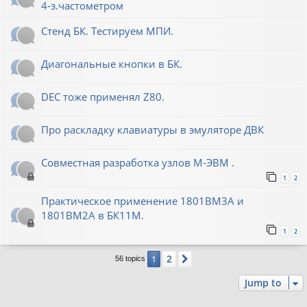
4-з.частометром
Стенд БК. Тестируем МПИ.
Диагональные кнопки в БК.
DEC тоже применял Z80.
Про раскладку клавиатуры в эмуляторе ДВК
Совместная разработка узлов М-ЭВМ .
1
2
Практическое применение 1801ВМ3А и
1801ВМ2А в БК11М.
1
2
2
1
Next
56 topics
Jump to