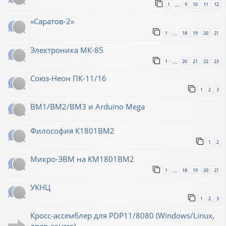
1
9
10
11
12
…
«Саратов-2»
1
18
19
20
21
…
Электроника МК-85
1
20
21
22
23
…
Союз-Неон ПК-11/16
1
2
3
ВМ1/ВМ2/ВМ3 и Arduino Mega
Философия К1801ВМ2
1
2
Микро-ЭВМ на КМ1801ВМ2
1
18
19
20
21
…
УКНЦ
1
2
3
Кросс-ассемблер для PDP11/8080 (Windows/Linux,