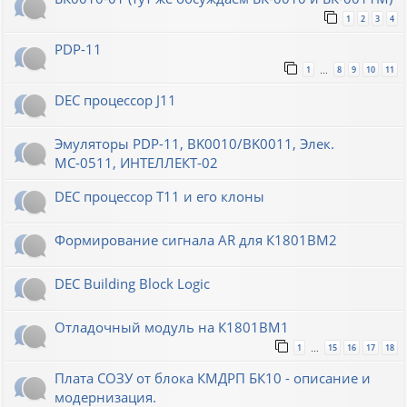
1
2
3
4
PDP-11
1
8
9
10
11
…
DEC процессор J11
Эмуляторы PDP-11, BK0010/BK0011, Элек.
МС-0511, ИНТЕЛЛЕКТ-02
DEC процессор T11 и его клоны
Формирование сигнала AR для К1801ВМ2
DEC Building Block Logic
Отладочный модуль на К1801ВМ1
1
15
16
17
18
…
Плата СОЗУ от блока КМДРП БК10 - описание и
модернизация.