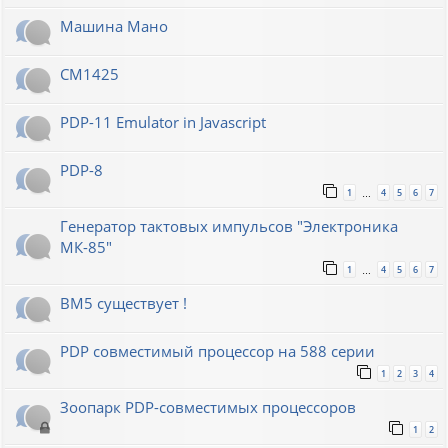
Машина Мано
СМ1425
PDP-11 Emulator in Javascript
PDP-8
1
4
5
6
7
…
Генератор тактовых импульсов "Электроника
МК-85"
1
4
5
6
7
…
ВМ5 существует !
PDP совместимый процессор на 588 серии
1
2
3
4
Зоопарк PDP-совместимых процессоров
1
2