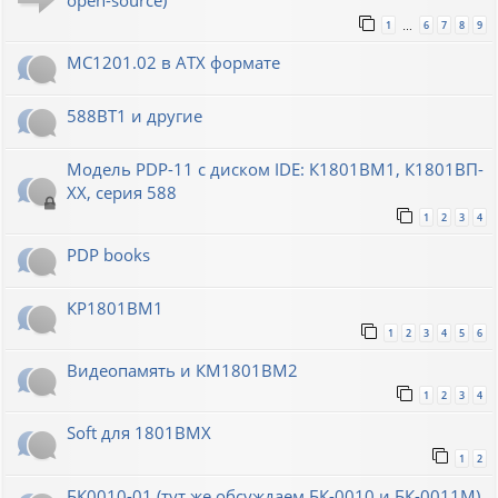
open-source)
1
6
7
8
9
…
МС1201.02 в ATX формате
588ВТ1 и другие
Модель PDP-11 с диском IDE: К1801ВМ1, К1801ВП-
XX, серия 588
1
2
3
4
PDP books
КР1801ВМ1
1
2
3
4
5
6
Видеопамять и КМ1801ВМ2
1
2
3
4
Soft для 1801ВМХ
1
2
БК0010-01 (тут же обсуждаем БК-0010 и БК-0011М)