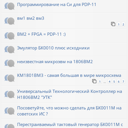
Программирование на Си для PDP-11
вм1 вм2 вм3
1
2
ВМ2 + FPGA = PDP-11 :)
Эмулятор БК0010 плюс исходники
неизвестная микроэвм на 1806ВМ2
КМ1801ВМ3 - самая большая в мире микросхема
1
4
5
6
7
…
Универсальный Технологический Контроллер на
Н1806ВМ2 "УТК"
Посоветуйте, что можно сделать для БК0011М на
советских ИС ?
Перестраиваемый тактовый генератор БК0011М с