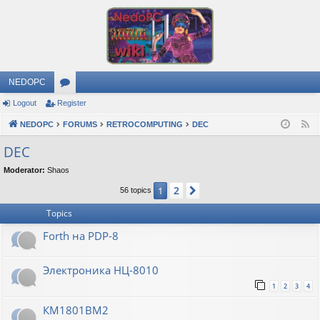
NEDOPC
Logout
Register
or
NEDOPC
u
FORUMS
RETROCOMPUTING
DEC
F
e
m
DEC
e
s
Moderator:
Shaos
d
2
1
Next
56 topics
Topics
Forth на PDP-8
Электроника НЦ-8010
1
2
3
4
КМ1801ВМ2