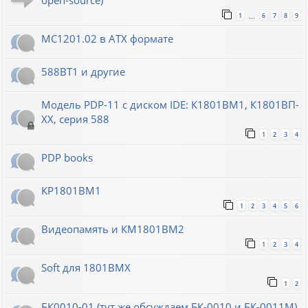
open-source)
1
6
7
8
9
…
МС1201.02 в ATX формате
588ВТ1 и другие
Модель PDP-11 с диском IDE: К1801ВМ1, К1801ВП-
XX, серия 588
1
2
3
4
PDP books
КР1801ВМ1
1
2
3
4
5
6
Видеопамять и КМ1801ВМ2
1
2
3
4
Soft для 1801ВМХ
1
2
БК0010-01 (тут же обсуждаем БК-0010 и БК-0011М)