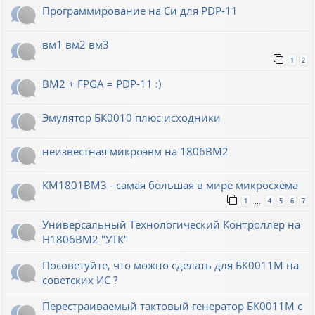
Программирование на Си для PDP-11
вм1 вм2 вм3
1
2
ВМ2 + FPGA = PDP-11 :)
Эмулятор БК0010 плюс исходники
неизвестная микроэвм на 1806ВМ2
КМ1801ВМ3 - самая большая в мире микросхема
1
4
5
6
7
…
Универсальный Технологический Контроллер на
Н1806ВМ2 "УТК"
Посоветуйте, что можно сделать для БК0011М на
советских ИС ?
Перестраиваемый тактовый генератор БК0011М с