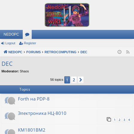
NEDOPC
Logout
Register
or
NEDOPC
u
FORUMS
RETROCOMPUTING
DEC
F
e
m
DEC
e
s
Moderator:
Shaos
d
2
1
Next
56 topics
Topics
Forth на PDP-8
Электроника НЦ-8010
1
2
3
4
КМ1801ВМ2