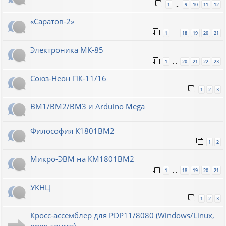
1
9
10
11
12
…
«Саратов-2»
1
18
19
20
21
…
Электроника МК-85
1
20
21
22
23
…
Союз-Неон ПК-11/16
1
2
3
ВМ1/ВМ2/ВМ3 и Arduino Mega
Философия К1801ВМ2
1
2
Микро-ЭВМ на КМ1801ВМ2
1
18
19
20
21
…
УКНЦ
1
2
3
Кросс-ассемблер для PDP11/8080 (Windows/Linux,