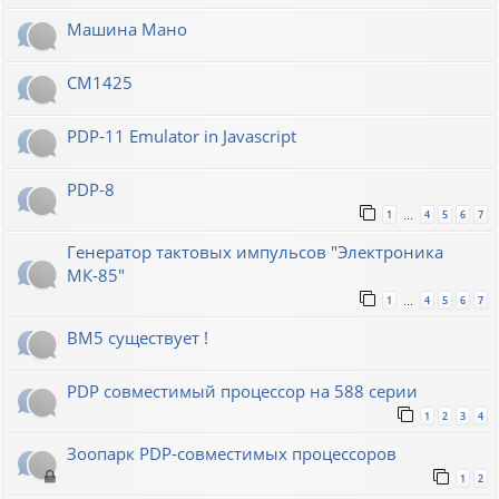
Машина Мано
СМ1425
PDP-11 Emulator in Javascript
PDP-8
1
4
5
6
7
…
Генератор тактовых импульсов "Электроника
МК-85"
1
4
5
6
7
…
ВМ5 существует !
PDP совместимый процессор на 588 серии
1
2
3
4
Зоопарк PDP-совместимых процессоров
1
2