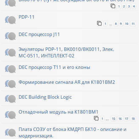
1
2
3
4
PDP-11
1
8
9
10
11
…
DEC процессор J11
Эмуляторы PDP-11, BK0010/BK0011, Элек.
МС-0511, ИНТЕЛЛЕКТ-02
DEC процессор T11 и его клоны
Формирование сигнала AR для К1801ВМ2
DEC Building Block Logic
Отладочный модуль на К1801ВМ1
1
15
16
17
18
…
Плата СОЗУ от блока КМДРП БК10 - описание и
модернизация.