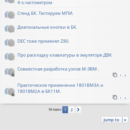
4-з.частометром
Стенд БК. Тестируем МПИ.
Диагональные кнопки в БК.
DEC тоже применял Z80.
Про раскладку клавиатуры в эмуляторе ДВК
Совместная разработка узлов М-ЭВМ .
1
2
Практическое применение 1801ВМ3А и
1801ВМ2А в БК11М.
1
2
2
1
Next
56 topics
Jump to