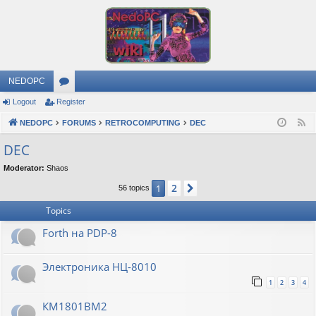
NEDOPC
Logout
Register
or
NEDOPC
u
FORUMS
RETROCOMPUTING
DEC
F
e
m
DEC
e
s
Moderator:
Shaos
d
2
1
Next
56 topics
Topics
Forth на PDP-8
Электроника НЦ-8010
1
2
3
4
КМ1801ВМ2