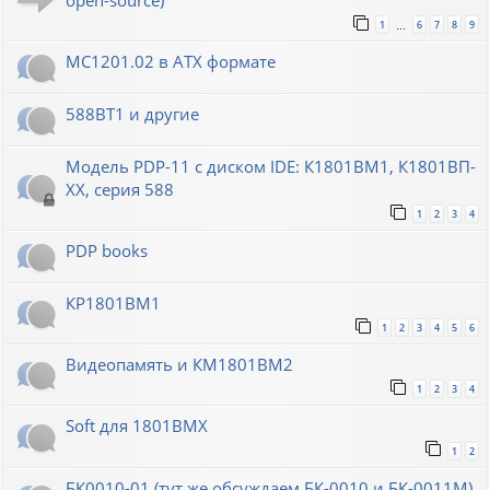
open-source)
1
6
7
8
9
…
МС1201.02 в ATX формате
588ВТ1 и другие
Модель PDP-11 с диском IDE: К1801ВМ1, К1801ВП-
XX, серия 588
1
2
3
4
PDP books
КР1801ВМ1
1
2
3
4
5
6
Видеопамять и КМ1801ВМ2
1
2
3
4
Soft для 1801ВМХ
1
2
БК0010-01 (тут же обсуждаем БК-0010 и БК-0011М)