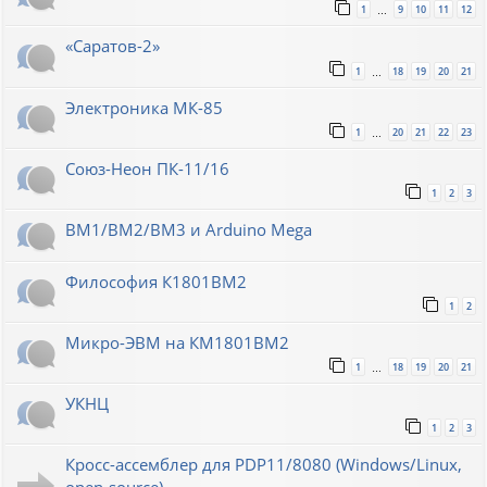
1
9
10
11
12
…
«Саратов-2»
1
18
19
20
21
…
Электроника МК-85
1
20
21
22
23
…
Союз-Неон ПК-11/16
1
2
3
ВМ1/ВМ2/ВМ3 и Arduino Mega
Философия К1801ВМ2
1
2
Микро-ЭВМ на КМ1801ВМ2
1
18
19
20
21
…
УКНЦ
1
2
3
Кросс-ассемблер для PDP11/8080 (Windows/Linux,