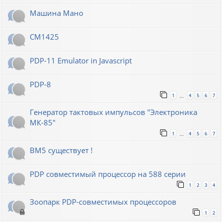
Машина Мано
СМ1425
PDP-11 Emulator in Javascript
PDP-8
1
4
5
6
7
…
Генератор тактовых импульсов "Электроника
МК-85"
1
4
5
6
7
…
ВМ5 существует !
PDP совместимый процессор на 588 серии
1
2
3
4
Зоопарк PDP-совместимых процессоров
1
2