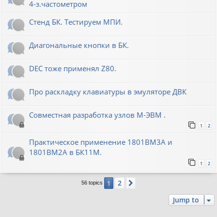
4-з.частометром
Стенд БК. Тестируем МПИ.
Диагональные кнопки в БК.
DEC тоже применял Z80.
Про раскладку клавиатуры в эмуляторе ДВК
Совместная разработка узлов М-ЭВМ .
1
2
Практическое применение 1801ВМ3А и
1801ВМ2А в БК11М.
1
2
2
1
Next
56 topics
Jump to