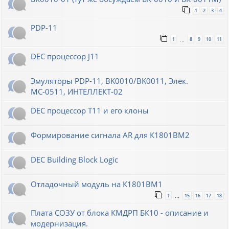
1
2
3
4
PDP-11
1
8
9
10
11
…
DEC процессор J11
Эмуляторы PDP-11, BK0010/BK0011, Элек.
МС-0511, ИНТЕЛЛЕКТ-02
DEC процессор T11 и его клоны
Формирование сигнала AR для К1801ВМ2
DEC Building Block Logic
Отладочный модуль на К1801ВМ1
1
15
16
17
18
…
Плата СОЗУ от блока КМДРП БК10 - описание и
модернизация.