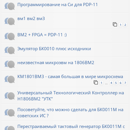
Программирование на Си для PDP-11
вм1 вм2 вм3
1
2
ВМ2 + FPGA = PDP-11 :)
Эмулятор БК0010 плюс исходники
неизвестная микроэвм на 1806ВМ2
КМ1801ВМ3 - самая большая в мире микросхема
1
4
5
6
7
…
Универсальный Технологический Контроллер на
Н1806ВМ2 "УТК"
Посоветуйте, что можно сделать для БК0011М на
советских ИС ?
Перестраиваемый тактовый генератор БК0011М с