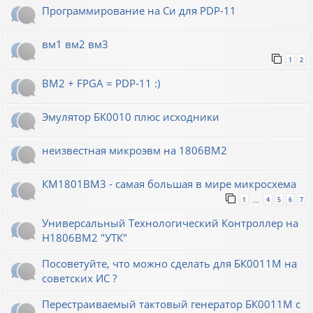
Программирование на Си для PDP-11
вм1 вм2 вм3
1
2
ВМ2 + FPGA = PDP-11 :)
Эмулятор БК0010 плюс исходники
неизвестная микроэвм на 1806ВМ2
КМ1801ВМ3 - самая большая в мире микросхема
1
4
5
6
7
…
Универсальный Технологический Контроллер на
Н1806ВМ2 "УТК"
Посоветуйте, что можно сделать для БК0011М на
советских ИС ?
Перестраиваемый тактовый генератор БК0011М с