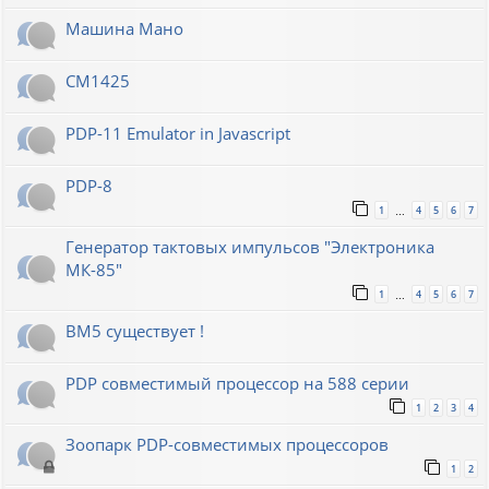
Машина Мано
СМ1425
PDP-11 Emulator in Javascript
PDP-8
1
4
5
6
7
…
Генератор тактовых импульсов "Электроника
МК-85"
1
4
5
6
7
…
ВМ5 существует !
PDP совместимый процессор на 588 серии
1
2
3
4
Зоопарк PDP-совместимых процессоров
1
2