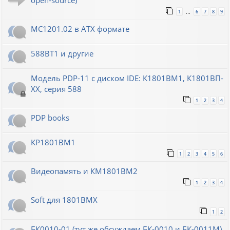
open-source)
1
6
7
8
9
…
МС1201.02 в ATX формате
588ВТ1 и другие
Модель PDP-11 с диском IDE: К1801ВМ1, К1801ВП-
XX, серия 588
1
2
3
4
PDP books
КР1801ВМ1
1
2
3
4
5
6
Видеопамять и КМ1801ВМ2
1
2
3
4
Soft для 1801ВМХ
1
2
БК0010-01 (тут же обсуждаем БК-0010 и БК-0011М)