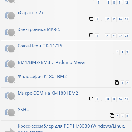
1
9
10
11
12
…
«Саратов-2»
1
18
19
20
21
…
Электроника МК-85
1
20
21
22
23
…
Союз-Неон ПК-11/16
1
2
3
ВМ1/ВМ2/ВМ3 и Arduino Mega
Философия К1801ВМ2
1
2
Микро-ЭВМ на КМ1801ВМ2
1
18
19
20
21
…
УКНЦ
1
2
3
Кросс-ассемблер для PDP11/8080 (Windows/Linux,