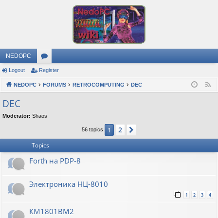
NEDOPC
Logout
Register
or
NEDOPC
u
FORUMS
RETROCOMPUTING
DEC
F
e
m
DEC
e
s
Moderator:
Shaos
d
2
1
Next
56 topics
Topics
Forth на PDP-8
Электроника НЦ-8010
1
2
3
4
КМ1801ВМ2