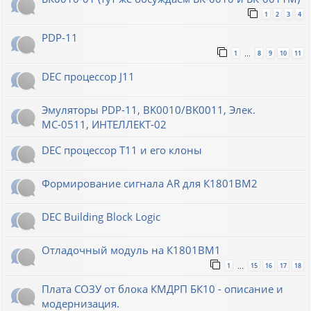
1
2
3
4
PDP-11
1
8
9
10
11
…
DEC процессор J11
Эмуляторы PDP-11, BK0010/BK0011, Элек.
МС-0511, ИНТЕЛЛЕКТ-02
DEC процессор T11 и его клоны
Формирование сигнала AR для К1801ВМ2
DEC Building Block Logic
Отладочный модуль на К1801ВМ1
1
15
16
17
18
…
Плата СОЗУ от блока КМДРП БК10 - описание и
модернизация.