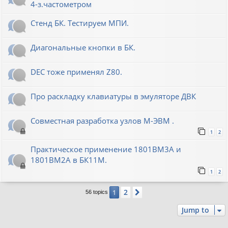
4-з.частометром
Стенд БК. Тестируем МПИ.
Диагональные кнопки в БК.
DEC тоже применял Z80.
Про раскладку клавиатуры в эмуляторе ДВК
Совместная разработка узлов М-ЭВМ .
1
2
Практическое применение 1801ВМ3А и
1801ВМ2А в БК11М.
1
2
2
1
Next
56 topics
Jump to