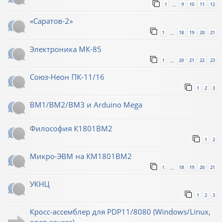
1
9
10
11
12
…
«Саратов-2»
1
18
19
20
21
…
Электроника МК-85
1
20
21
22
23
…
Союз-Неон ПК-11/16
1
2
3
ВМ1/ВМ2/ВМ3 и Arduino Mega
Философия К1801ВМ2
1
2
Микро-ЭВМ на КМ1801ВМ2
1
18
19
20
21
…
УКНЦ
1
2
3
Кросс-ассемблер для PDP11/8080 (Windows/Linux,