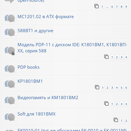
open-source)
1
6
7
8
9
…
МС1201.02 в ATX формате
588ВТ1 и другие
Модель PDP-11 с диском IDE: К1801ВМ1, К1801ВП-
XX, серия 588
1
2
3
4
PDP books
КР1801ВМ1
1
2
3
4
5
6
Видеопамять и КМ1801ВМ2
1
2
3
4
Soft для 1801ВМХ
1
2
БК0010-01 (тут же обсуждаем БК-0010 и БК-0011М)