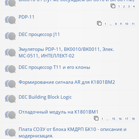
1
2
3
4
PDP-11
1
8
9
10
11
…
DEC процессор J11
Эмуляторы PDP-11, BK0010/BK0011, Элек.
МС-0511, ИНТЕЛЛЕКТ-02
DEC процессор T11 и его клоны
Формирование сигнала AR для К1801ВМ2
DEC Building Block Logic
Отладочный модуль на К1801ВМ1
1
15
16
17
18
…
Плата СОЗУ от блока КМДРП БК10 - описание и
модернизация.