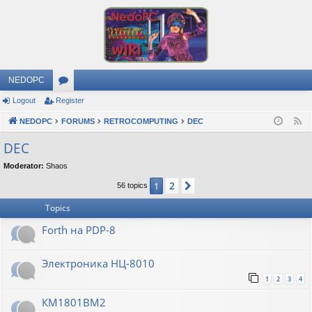
NEDOPC
Logout
Register
or
NEDOPC
u
FORUMS
RETROCOMPUTING
DEC
F
e
m
DEC
e
s
Moderator:
Shaos
d
2
1
Next
56 topics
Topics
Forth на PDP-8
Электроника НЦ-8010
1
2
3
4
КМ1801ВМ2