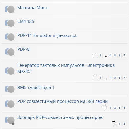
Машина Мано
СМ1425
PDP-11 Emulator in Javascript
PDP-8
1
4
5
6
7
…
Генератор тактовых импульсов "Электроника
МК-85"
1
4
5
6
7
…
ВМ5 существует !
PDP совместимый процессор на 588 серии
1
2
3
4
Зоопарк PDP-совместимых процессоров
1
2