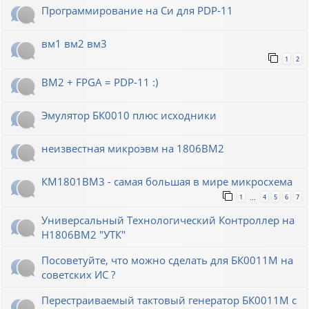
Программирование на Си для PDP-11
вм1 вм2 вм3
1
2
ВМ2 + FPGA = PDP-11 :)
Эмулятор БК0010 плюс исходники
неизвестная микроэвм на 1806ВМ2
КМ1801ВМ3 - самая большая в мире микросхема
1
4
5
6
7
…
Универсальный Технологический Контроллер на
Н1806ВМ2 "УТК"
Посоветуйте, что можно сделать для БК0011М на
советских ИС ?
Перестраиваемый тактовый генератор БК0011М с