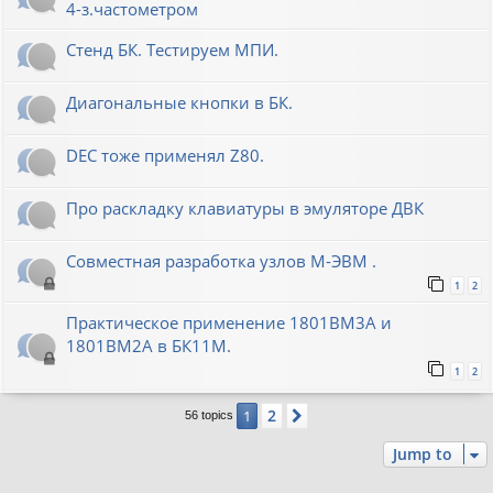
4-з.частометром
Стенд БК. Тестируем МПИ.
Диагональные кнопки в БК.
DEC тоже применял Z80.
Про раскладку клавиатуры в эмуляторе ДВК
Совместная разработка узлов М-ЭВМ .
1
2
Практическое применение 1801ВМ3А и
1801ВМ2А в БК11М.
1
2
2
1
Next
56 topics
Jump to