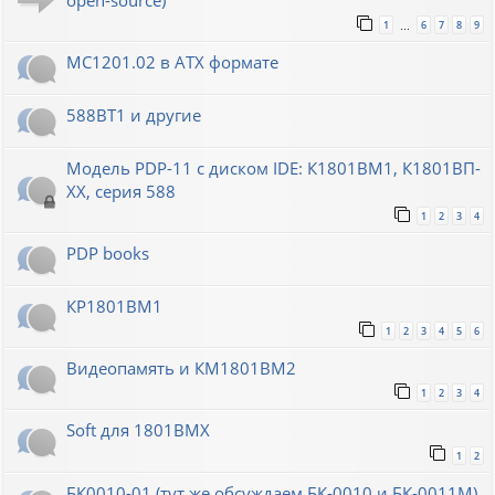
open-source)
1
6
7
8
9
…
МС1201.02 в ATX формате
588ВТ1 и другие
Модель PDP-11 с диском IDE: К1801ВМ1, К1801ВП-
XX, серия 588
1
2
3
4
PDP books
КР1801ВМ1
1
2
3
4
5
6
Видеопамять и КМ1801ВМ2
1
2
3
4
Soft для 1801ВМХ
1
2
БК0010-01 (тут же обсуждаем БК-0010 и БК-0011М)