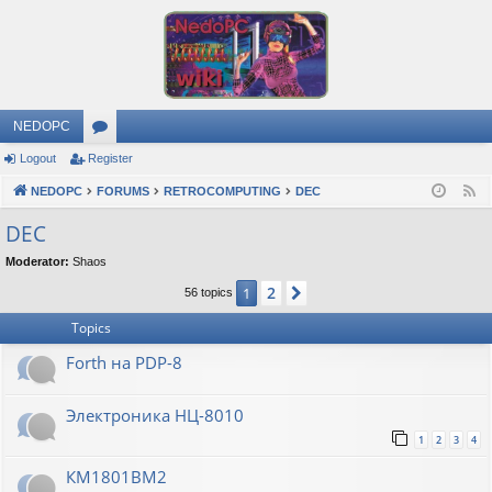
NEDOPC
Logout
Register
or
NEDOPC
u
FORUMS
RETROCOMPUTING
DEC
F
e
m
DEC
e
s
Moderator:
Shaos
d
2
1
Next
56 topics
Topics
Forth на PDP-8
Электроника НЦ-8010
1
2
3
4
КМ1801ВМ2