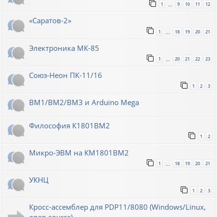
1
9
10
11
12
…
«Саратов-2»
1
18
19
20
21
…
Электроника МК-85
1
20
21
22
23
…
Союз-Неон ПК-11/16
1
2
3
ВМ1/ВМ2/ВМ3 и Arduino Mega
Философия К1801ВМ2
1
2
Микро-ЭВМ на КМ1801ВМ2
1
18
19
20
21
…
УКНЦ
1
2
3
Кросс-ассемблер для PDP11/8080 (Windows/Linux,