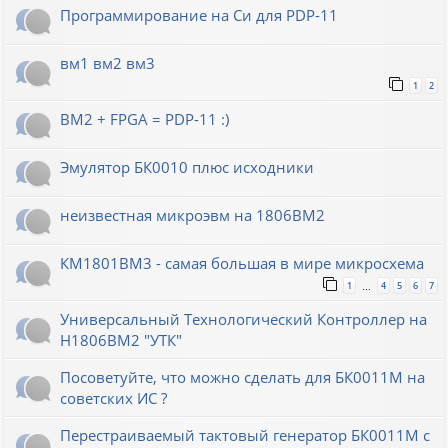
Программирование на Си для PDP-11
вм1 вм2 вм3
1
2
ВМ2 + FPGA = PDP-11 :)
Эмулятор БК0010 плюс исходники
неизвестная микроэвм на 1806ВМ2
КМ1801ВМ3 - самая большая в мире микросхема
1
4
5
6
7
…
Универсальный Технологический Контроллер на
Н1806ВМ2 "УТК"
Посоветуйте, что можно сделать для БК0011М на
советских ИС ?
Перестраиваемый тактовый генератор БК0011М с