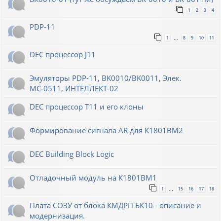
1
2
3
4
PDP-11
1
8
9
10
11
…
DEC процессор J11
Эмуляторы PDP-11, BK0010/BK0011, Элек.
МС-0511, ИНТЕЛЛЕКТ-02
DEC процессор T11 и его клоны
Формирование сигнала AR для К1801ВМ2
DEC Building Block Logic
Отладочный модуль на К1801ВМ1
1
15
16
17
18
…
Плата СОЗУ от блока КМДРП БК10 - описание и
модернизация.