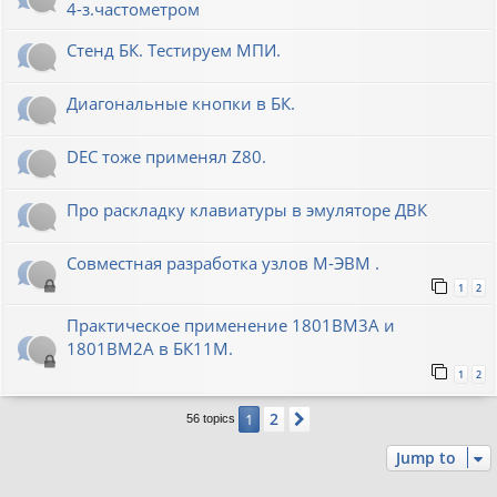
4-з.частометром
Стенд БК. Тестируем МПИ.
Диагональные кнопки в БК.
DEC тоже применял Z80.
Про раскладку клавиатуры в эмуляторе ДВК
Совместная разработка узлов М-ЭВМ .
1
2
Практическое применение 1801ВМ3А и
1801ВМ2А в БК11М.
1
2
2
1
Next
56 topics
Jump to