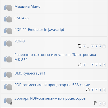
Машина Мано
СМ1425
PDP-11 Emulator in Javascript
PDP-8
1
4
5
6
7
…
Генератор тактовых импульсов "Электроника
МК-85"
1
4
5
6
7
…
ВМ5 существует !
PDP совместимый процессор на 588 серии
1
2
3
4
Зоопарк PDP-совместимых процессоров
1
2