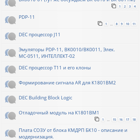
1
2
3
4
PDP-11
1
8
9
10
11
…
DEC процессор J11
Эмуляторы PDP-11, BK0010/BK0011, Элек.
МС-0511, ИНТЕЛЛЕКТ-02
DEC процессор T11 и его клоны
Формирование сигнала AR для К1801ВМ2
DEC Building Block Logic
Отладочный модуль на К1801ВМ1
1
15
16
17
18
…
Плата СОЗУ от блока КМДРП БК10 - описание и
модернизация.