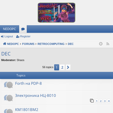
NEDOPC
Logout
Register
or
NEDOPC
u
FORUMS
RETROCOMPUTING
DEC
F
e
m
DEC
e
s
Moderator:
Shaos
d
2
1
Next
56 topics
Topics
Forth на PDP-8
Электроника НЦ-8010
1
2
3
4
КМ1801ВМ2