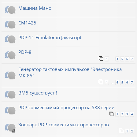
Машина Мано
СМ1425
PDP-11 Emulator in Javascript
PDP-8
1
4
5
6
7
…
Генератор тактовых импульсов "Электроника
МК-85"
1
4
5
6
7
…
ВМ5 существует !
PDP совместимый процессор на 588 серии
1
2
3
4
Зоопарк PDP-совместимых процессоров
1
2