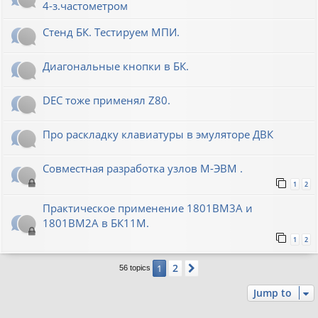
4-з.частометром
Стенд БК. Тестируем МПИ.
Диагональные кнопки в БК.
DEC тоже применял Z80.
Про раскладку клавиатуры в эмуляторе ДВК
Совместная разработка узлов М-ЭВМ .
1
2
Практическое применение 1801ВМ3А и
1801ВМ2А в БК11М.
1
2
2
1
Next
56 topics
Jump to