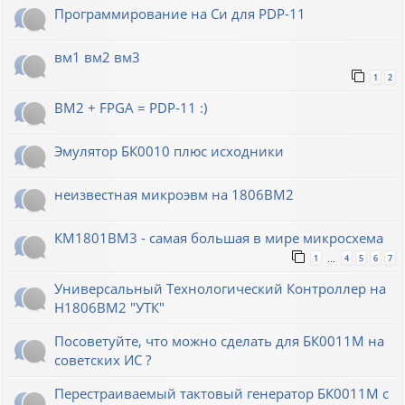
Программирование на Си для PDP-11
вм1 вм2 вм3
1
2
ВМ2 + FPGA = PDP-11 :)
Эмулятор БК0010 плюс исходники
неизвестная микроэвм на 1806ВМ2
КМ1801ВМ3 - самая большая в мире микросхема
1
4
5
6
7
…
Универсальный Технологический Контроллер на
Н1806ВМ2 "УТК"
Посоветуйте, что можно сделать для БК0011М на
советских ИС ?
Перестраиваемый тактовый генератор БК0011М с