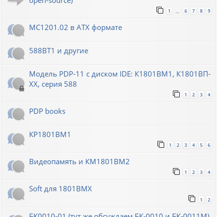
open-source)
1
6
7
8
9
…
МС1201.02 в ATX формате
588ВТ1 и другие
Модель PDP-11 с диском IDE: К1801ВМ1, К1801ВП-
XX, серия 588
1
2
3
4
PDP books
КР1801ВМ1
1
2
3
4
5
6
Видеопамять и КМ1801ВМ2
1
2
3
4
Soft для 1801ВМХ
1
2
БК0010-01 (тут же обсуждаем БК-0010 и БК-0011М)