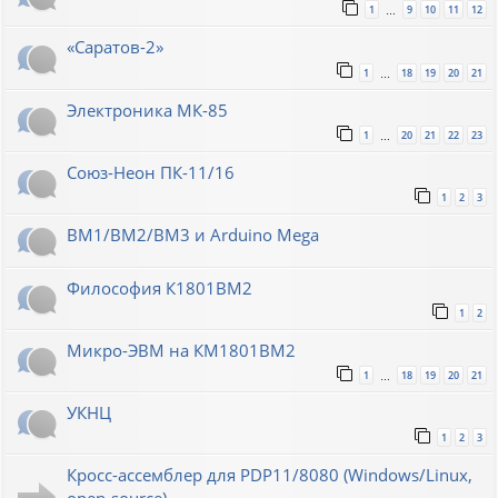
1
9
10
11
12
…
«Саратов-2»
1
18
19
20
21
…
Электроника МК-85
1
20
21
22
23
…
Союз-Неон ПК-11/16
1
2
3
ВМ1/ВМ2/ВМ3 и Arduino Mega
Философия К1801ВМ2
1
2
Микро-ЭВМ на КМ1801ВМ2
1
18
19
20
21
…
УКНЦ
1
2
3
Кросс-ассемблер для PDP11/8080 (Windows/Linux,