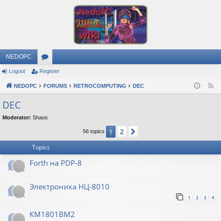
NEDOPC
Logout
Register
or
NEDOPC
u
FORUMS
RETROCOMPUTING
DEC
F
e
m
DEC
e
s
Moderator:
Shaos
d
2
1
Next
56 topics
Topics
Forth на PDP-8
Электроника НЦ-8010
1
2
3
4
КМ1801ВМ2