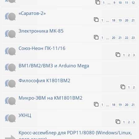
1
9
10
11
12
…
«Саратов-2»
1
18
19
20
21
…
Электроника МК-85
1
20
21
22
23
…
Союз-Неон ПК-11/16
1
2
3
ВМ1/ВМ2/ВМ3 и Arduino Mega
Философия К1801ВМ2
1
2
Микро-ЭВМ на КМ1801ВМ2
1
18
19
20
21
…
УКНЦ
1
2
3
Кросс-ассемблер для PDP11/8080 (Windows/Linux,