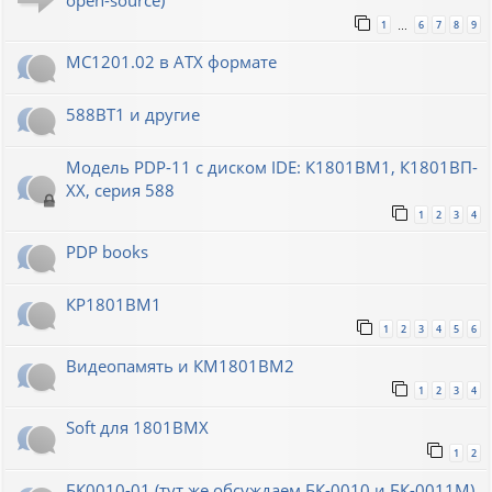
open-source)
1
6
7
8
9
…
МС1201.02 в ATX формате
588ВТ1 и другие
Модель PDP-11 с диском IDE: К1801ВМ1, К1801ВП-
XX, серия 588
1
2
3
4
PDP books
КР1801ВМ1
1
2
3
4
5
6
Видеопамять и КМ1801ВМ2
1
2
3
4
Soft для 1801ВМХ
1
2
БК0010-01 (тут же обсуждаем БК-0010 и БК-0011М)