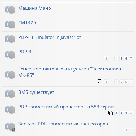
Машина Мано
СМ1425
PDP-11 Emulator in Javascript
PDP-8
1
4
5
6
7
…
Генератор тактовых импульсов "Электроника
МК-85"
1
4
5
6
7
…
ВМ5 существует !
PDP совместимый процессор на 588 серии
1
2
3
4
Зоопарк PDP-совместимых процессоров
1
2