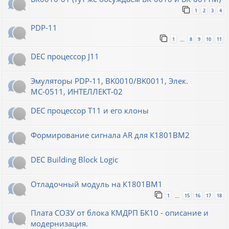
1
2
3
4
PDP-11
1
8
9
10
11
…
DEC процессор J11
Эмуляторы PDP-11, BK0010/BK0011, Элек.
МС-0511, ИНТЕЛЛЕКТ-02
DEC процессор T11 и его клоны
Формирование сигнала AR для К1801ВМ2
DEC Building Block Logic
Отладочный модуль на К1801ВМ1
1
15
16
17
18
…
Плата СОЗУ от блока КМДРП БК10 - описание и
модернизация.