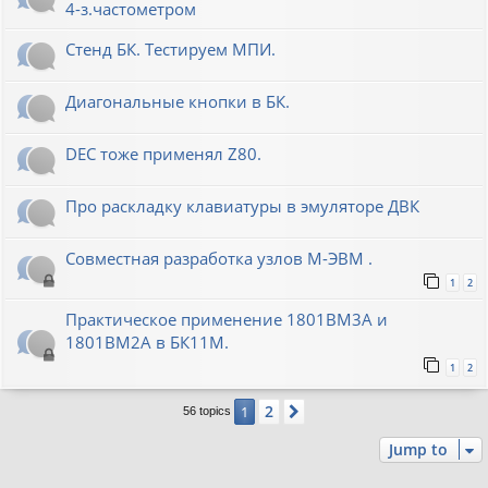
4-з.частометром
Стенд БК. Тестируем МПИ.
Диагональные кнопки в БК.
DEC тоже применял Z80.
Про раскладку клавиатуры в эмуляторе ДВК
Совместная разработка узлов М-ЭВМ .
1
2
Практическое применение 1801ВМ3А и
1801ВМ2А в БК11М.
1
2
2
1
Next
56 topics
Jump to