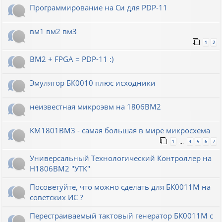
Программирование на Си для PDP-11
вм1 вм2 вм3
1
2
ВМ2 + FPGA = PDP-11 :)
Эмулятор БК0010 плюс исходники
неизвестная микроэвм на 1806ВМ2
КМ1801ВМ3 - самая большая в мире микросхема
1
4
5
6
7
…
Универсальный Технологический Контроллер на
Н1806ВМ2 "УТК"
Посоветуйте, что можно сделать для БК0011М на
советских ИС ?
Перестраиваемый тактовый генератор БК0011М с