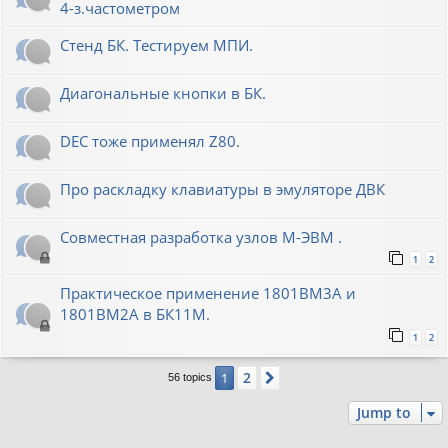
4-з.частометром
Стенд БК. Тестируем МПИ.
Диагональные кнопки в БК.
DEC тоже применял Z80.
Про раскладку клавиатуры в эмуляторе ДВК
Совместная разработка узлов М-ЭВМ .
1
2
Практическое применение 1801ВМ3А и
1801ВМ2А в БК11М.
1
2
2
1
Next
56 topics
Jump to