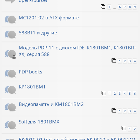
open-source)
1
6
7
8
9
…
МС1201.02 в ATX формате
588ВТ1 и другие
Модель PDP-11 с диском IDE: К1801ВМ1, К1801ВП-
XX, серия 588
1
2
3
4
PDP books
КР1801ВМ1
1
2
3
4
5
6
Видеопамять и КМ1801ВМ2
1
2
3
4
Soft для 1801ВМХ
1
2
БК0010-01 (тут же обсуждаем БК-0010 и БК-0011М)