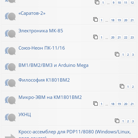
1
9
10
11
12
…
«Саратов-2»
1
18
19
20
21
…
Электроника МК-85
1
20
21
22
23
…
Союз-Неон ПК-11/16
1
2
3
ВМ1/ВМ2/ВМ3 и Arduino Mega
Философия К1801ВМ2
1
2
Микро-ЭВМ на КМ1801ВМ2
1
18
19
20
21
…
УКНЦ
1
2
3
Кросс-ассемблер для PDP11/8080 (Windows/Linux,