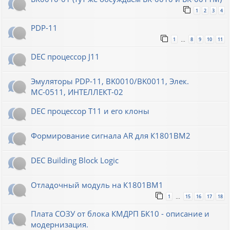
1
2
3
4
PDP-11
1
8
9
10
11
…
DEC процессор J11
Эмуляторы PDP-11, BK0010/BK0011, Элек.
МС-0511, ИНТЕЛЛЕКТ-02
DEC процессор T11 и его клоны
Формирование сигнала AR для К1801ВМ2
DEC Building Block Logic
Отладочный модуль на К1801ВМ1
1
15
16
17
18
…
Плата СОЗУ от блока КМДРП БК10 - описание и
модернизация.