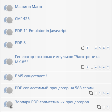
Машина Мано
СМ1425
PDP-11 Emulator in Javascript
PDP-8
1
4
5
6
7
…
Генератор тактовых импульсов "Электроника
МК-85"
1
4
5
6
7
…
ВМ5 существует !
PDP совместимый процессор на 588 серии
1
2
3
4
Зоопарк PDP-совместимых процессоров
1
2