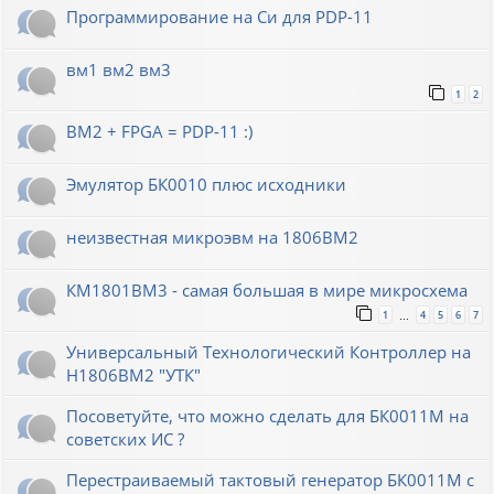
Программирование на Си для PDP-11
вм1 вм2 вм3
1
2
ВМ2 + FPGA = PDP-11 :)
Эмулятор БК0010 плюс исходники
неизвестная микроэвм на 1806ВМ2
КМ1801ВМ3 - самая большая в мире микросхема
1
4
5
6
7
…
Универсальный Технологический Контроллер на
Н1806ВМ2 "УТК"
Посоветуйте, что можно сделать для БК0011М на
советских ИС ?
Перестраиваемый тактовый генератор БК0011М с