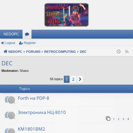
NEDOPC
Logout
Register
or
NEDOPC
u
FORUMS
RETROCOMPUTING
DEC
F
e
m
DEC
e
s
Moderator:
Shaos
d
2
1
Next
56 topics
Topics
Forth на PDP-8
Электроника НЦ-8010
1
2
3
4
КМ1801ВМ2