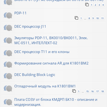
1
2
3
4
PDP-11
1
8
9
10
11
…
DEC процессор J11
Эмуляторы PDP-11, BK0010/BK0011, Элек.
МС-0511, ИНТЕЛЛЕКТ-02
DEC процессор T11 и его клоны
Формирование сигнала AR для К1801ВМ2
DEC Building Block Logic
Отладочный модуль на К1801ВМ1
1
15
16
17
18
…
Плата СОЗУ от блока КМДРП БК10 - описание и
модернизация.