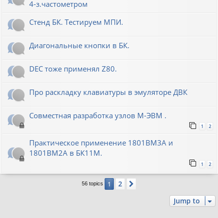
4-з.частометром
Стенд БК. Тестируем МПИ.
Диагональные кнопки в БК.
DEC тоже применял Z80.
Про раскладку клавиатуры в эмуляторе ДВК
Совместная разработка узлов М-ЭВМ .
1
2
Практическое применение 1801ВМ3А и
1801ВМ2А в БК11М.
1
2
2
1
Next
56 topics
Jump to