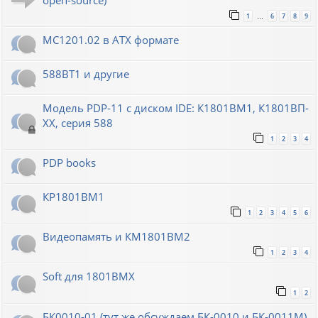
open-source)
1
6
7
8
9
…
МС1201.02 в ATX формате
588ВТ1 и другие
Модель PDP-11 с диском IDE: К1801ВМ1, К1801ВП-
XX, серия 588
1
2
3
4
PDP books
КР1801ВМ1
1
2
3
4
5
6
Видеопамять и КМ1801ВМ2
1
2
3
4
Soft для 1801ВМХ
1
2
БК0010-01 (тут же обсуждаем БК-0010 и БК-0011М)