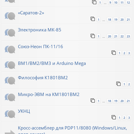
1
9
10
11
12
…
«Саратов-2»
1
18
19
20
21
…
Электроника МК-85
1
20
21
22
23
…
Союз-Неон ПК-11/16
1
2
3
ВМ1/ВМ2/ВМ3 и Arduino Mega
Философия К1801ВМ2
1
2
Микро-ЭВМ на КМ1801ВМ2
1
18
19
20
21
…
УКНЦ
1
2
3
Кросс-ассемблер для PDP11/8080 (Windows/Linux,