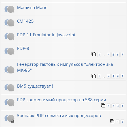
Машина Мано
СМ1425
PDP-11 Emulator in Javascript
PDP-8
1
4
5
6
7
…
Генератор тактовых импульсов "Электроника
МК-85"
1
4
5
6
7
…
ВМ5 существует !
PDP совместимый процессор на 588 серии
1
2
3
4
Зоопарк PDP-совместимых процессоров
1
2