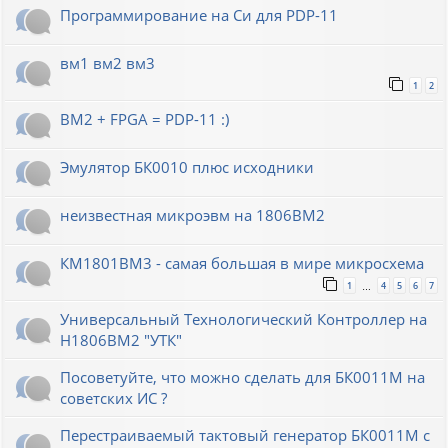
Программирование на Си для PDP-11
вм1 вм2 вм3
1
2
ВМ2 + FPGA = PDP-11 :)
Эмулятор БК0010 плюс исходники
неизвестная микроэвм на 1806ВМ2
КМ1801ВМ3 - самая большая в мире микросхема
1
4
5
6
7
…
Универсальный Технологический Контроллер на
Н1806ВМ2 "УТК"
Посоветуйте, что можно сделать для БК0011М на
советских ИС ?
Перестраиваемый тактовый генератор БК0011М с