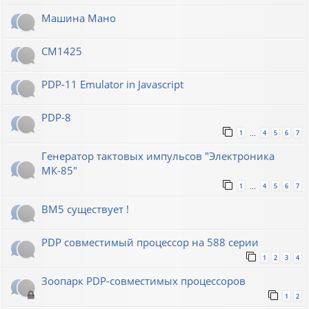
Машина Мано
СМ1425
PDP-11 Emulator in Javascript
PDP-8
1
4
5
6
7
…
Генератор тактовых импульсов "Электроника
МК-85"
1
4
5
6
7
…
ВМ5 существует !
PDP совместимый процессор на 588 серии
1
2
3
4
Зоопарк PDP-совместимых процессоров
1
2