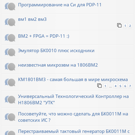
Программирование на Си для PDP-11
вм1 вм2 вм3
1
2
ВМ2 + FPGA = PDP-11 :)
Эмулятор БК0010 плюс исходники
неизвестная микроэвм на 1806ВМ2
КМ1801ВМ3 - самая большая в мире микросхема
1
4
5
6
7
…
Универсальный Технологический Контроллер на
Н1806ВМ2 "УТК"
Посоветуйте, что можно сделать для БК0011М на
советских ИС ?
Перестраиваемый тактовый генератор БК0011М с