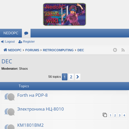
NEDOPC
Logout
Register
or
NEDOPC
u
FORUMS
RETROCOMPUTING
DEC
F
e
m
DEC
e
s
Moderator:
Shaos
d
2
1
Next
56 topics
Topics
Forth на PDP-8
Электроника НЦ-8010
1
2
3
4
КМ1801ВМ2