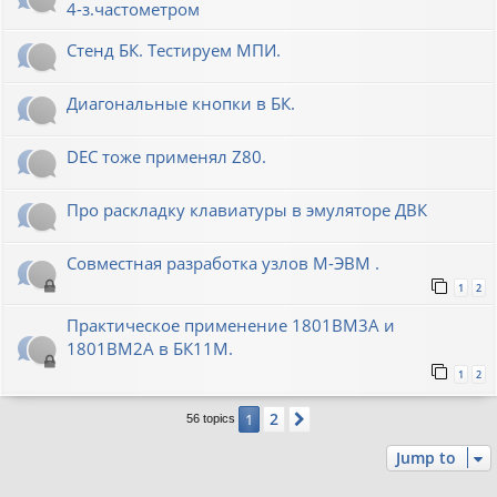
4-з.частометром
Стенд БК. Тестируем МПИ.
Диагональные кнопки в БК.
DEC тоже применял Z80.
Про раскладку клавиатуры в эмуляторе ДВК
Совместная разработка узлов М-ЭВМ .
1
2
Практическое применение 1801ВМ3А и
1801ВМ2А в БК11М.
1
2
2
1
Next
56 topics
Jump to