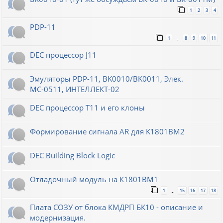
1
2
3
4
PDP-11
1
8
9
10
11
…
DEC процессор J11
Эмуляторы PDP-11, BK0010/BK0011, Элек.
МС-0511, ИНТЕЛЛЕКТ-02
DEC процессор T11 и его клоны
Формирование сигнала AR для К1801ВМ2
DEC Building Block Logic
Отладочный модуль на К1801ВМ1
1
15
16
17
18
…
Плата СОЗУ от блока КМДРП БК10 - описание и
модернизация.