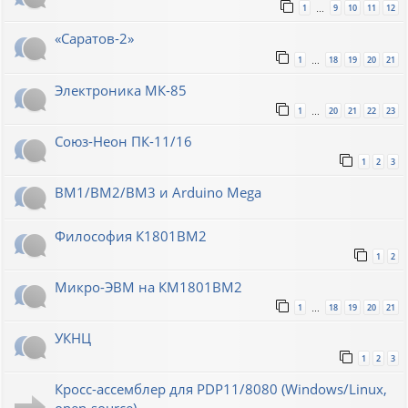
1
9
10
11
12
…
«Саратов-2»
1
18
19
20
21
…
Электроника МК-85
1
20
21
22
23
…
Союз-Неон ПК-11/16
1
2
3
ВМ1/ВМ2/ВМ3 и Arduino Mega
Философия К1801ВМ2
1
2
Микро-ЭВМ на КМ1801ВМ2
1
18
19
20
21
…
УКНЦ
1
2
3
Кросс-ассемблер для PDP11/8080 (Windows/Linux,