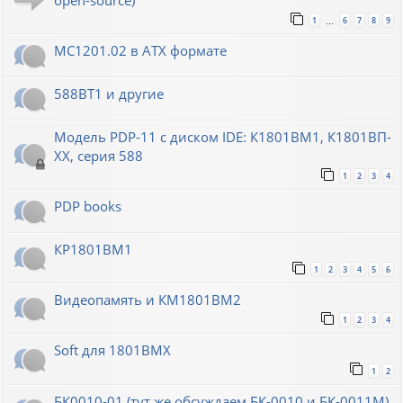
open-source)
1
6
7
8
9
…
МС1201.02 в ATX формате
588ВТ1 и другие
Модель PDP-11 с диском IDE: К1801ВМ1, К1801ВП-
XX, серия 588
1
2
3
4
PDP books
КР1801ВМ1
1
2
3
4
5
6
Видеопамять и КМ1801ВМ2
1
2
3
4
Soft для 1801ВМХ
1
2
БК0010-01 (тут же обсуждаем БК-0010 и БК-0011М)