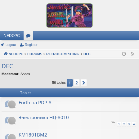
NEDOPC
Logout
Register
or
NEDOPC
u
FORUMS
RETROCOMPUTING
DEC
F
e
m
DEC
e
s
Moderator:
Shaos
d
2
1
Next
56 topics
Topics
Forth на PDP-8
Электроника НЦ-8010
1
2
3
4
КМ1801ВМ2