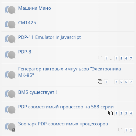
Машина Мано
СМ1425
PDP-11 Emulator in Javascript
PDP-8
1
4
5
6
7
…
Генератор тактовых импульсов "Электроника
МК-85"
1
4
5
6
7
…
ВМ5 существует !
PDP совместимый процессор на 588 серии
1
2
3
4
Зоопарк PDP-совместимых процессоров
1
2