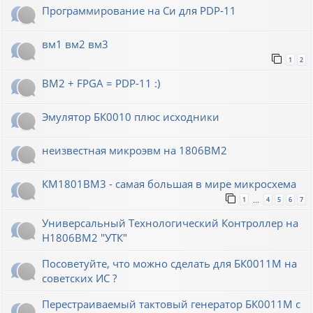
Программирование на Си для PDP-11
вм1 вм2 вм3
1
2
ВМ2 + FPGA = PDP-11 :)
Эмулятор БК0010 плюс исходники
неизвестная микроэвм на 1806ВМ2
КМ1801ВМ3 - самая большая в мире микросхема
1
4
5
6
7
…
Универсальный Технологический Контроллер на
Н1806ВМ2 "УТК"
Посоветуйте, что можно сделать для БК0011М на
советских ИС ?
Перестраиваемый тактовый генератор БК0011М с