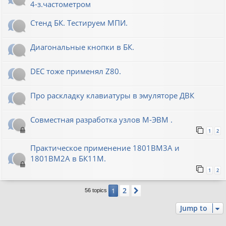
4-з.частометром
Стенд БК. Тестируем МПИ.
Диагональные кнопки в БК.
DEC тоже применял Z80.
Про раскладку клавиатуры в эмуляторе ДВК
Совместная разработка узлов М-ЭВМ .
1
2
Практическое применение 1801ВМ3А и
1801ВМ2А в БК11М.
1
2
2
1
Next
56 topics
Jump to