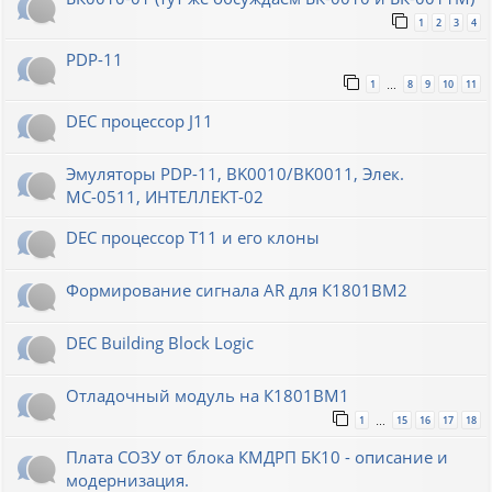
1
2
3
4
PDP-11
1
8
9
10
11
…
DEC процессор J11
Эмуляторы PDP-11, BK0010/BK0011, Элек.
МС-0511, ИНТЕЛЛЕКТ-02
DEC процессор T11 и его клоны
Формирование сигнала AR для К1801ВМ2
DEC Building Block Logic
Отладочный модуль на К1801ВМ1
1
15
16
17
18
…
Плата СОЗУ от блока КМДРП БК10 - описание и
модернизация.