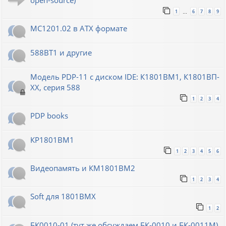
open-source)
1
6
7
8
9
…
МС1201.02 в ATX формате
588ВТ1 и другие
Модель PDP-11 с диском IDE: К1801ВМ1, К1801ВП-
XX, серия 588
1
2
3
4
PDP books
КР1801ВМ1
1
2
3
4
5
6
Видеопамять и КМ1801ВМ2
1
2
3
4
Soft для 1801ВМХ
1
2
БК0010-01 (тут же обсуждаем БК-0010 и БК-0011М)