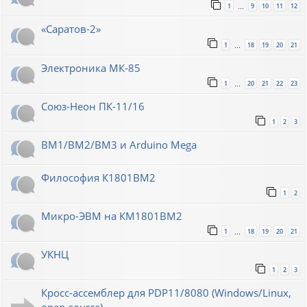
1
9
10
11
12
…
«Саратов-2»
1
18
19
20
21
…
Электроника МК-85
1
20
21
22
23
…
Союз-Неон ПК-11/16
1
2
3
ВМ1/ВМ2/ВМ3 и Arduino Mega
Философия К1801ВМ2
1
2
Микро-ЭВМ на КМ1801ВМ2
1
18
19
20
21
…
УКНЦ
1
2
3
Кросс-ассемблер для PDP11/8080 (Windows/Linux,