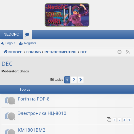
NEDOPC
Logout
Register
or
NEDOPC
u
FORUMS
RETROCOMPUTING
DEC
F
e
m
DEC
e
s
Moderator:
Shaos
d
2
1
Next
56 topics
Topics
Forth на PDP-8
Электроника НЦ-8010
1
2
3
4
КМ1801ВМ2