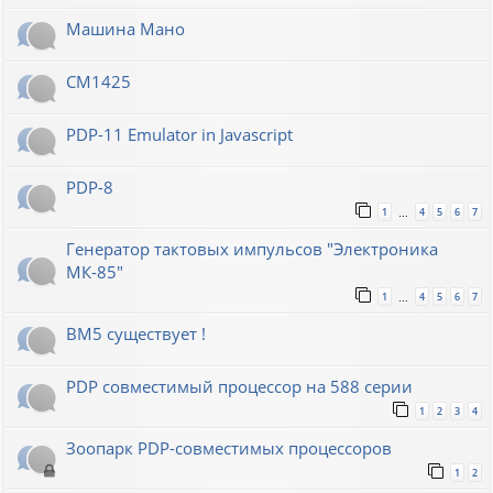
Машина Мано
СМ1425
PDP-11 Emulator in Javascript
PDP-8
1
4
5
6
7
…
Генератор тактовых импульсов "Электроника
МК-85"
1
4
5
6
7
…
ВМ5 существует !
PDP совместимый процессор на 588 серии
1
2
3
4
Зоопарк PDP-совместимых процессоров
1
2