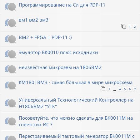
Программирование на Си для PDP-11
вм1 вм2 вм3
1
2
ВМ2 + FPGA = PDP-11 :)
Эмулятор БК0010 плюс исходники
неизвестная микроэвм на 1806ВМ2
КМ1801ВМ3 - самая большая в мире микросхема
1
4
5
6
7
…
Универсальный Технологический Контроллер на
Н1806ВМ2 "УТК"
Посоветуйте, что можно сделать для БК0011М на
советских ИС ?
Перестраиваемый тактовый генератор БК0011М с