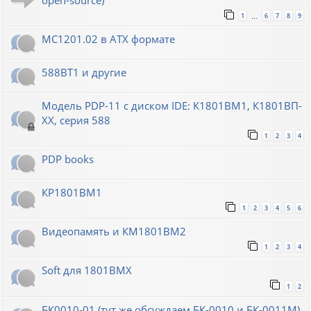
open-source)
1
6
7
8
9
…
МС1201.02 в ATX формате
588ВТ1 и другие
Модель PDP-11 с диском IDE: К1801ВМ1, К1801ВП-
XX, серия 588
1
2
3
4
PDP books
КР1801ВМ1
1
2
3
4
5
6
Видеопамять и КМ1801ВМ2
1
2
3
4
Soft для 1801ВМХ
1
2
БК0010-01 (тут же обсуждаем БК-0010 и БК-0011М)