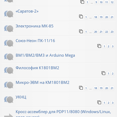
1
9
10
11
12
…
«Саратов-2»
1
18
19
20
21
…
Электроника МК-85
1
20
21
22
23
…
Союз-Неон ПК-11/16
1
2
3
ВМ1/ВМ2/ВМ3 и Arduino Mega
Философия К1801ВМ2
1
2
Микро-ЭВМ на КМ1801ВМ2
1
18
19
20
21
…
УКНЦ
1
2
3
Кросс-ассемблер для PDP11/8080 (Windows/Linux,