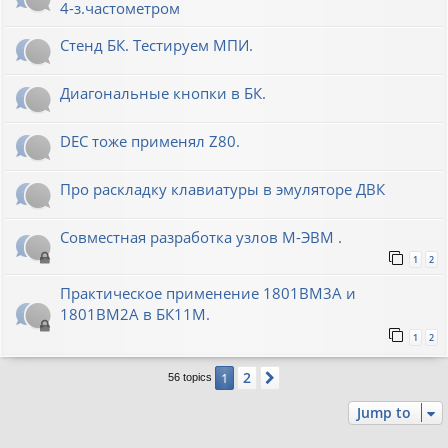
4-з.частометром
Стенд БК. Тестируем МПИ.
Диагональные кнопки в БК.
DEC тоже применял Z80.
Про раскладку клавиатуры в эмуляторе ДВК
Совместная разработка узлов М-ЭВМ .
1
2
Практическое применение 1801ВМ3А и
1801ВМ2А в БК11М.
1
2
2
1
Next
56 topics
Jump to