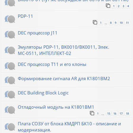
1
2
3
4
PDP-11
1
8
9
10
11
…
DEC процессор J11
Эмуляторы PDP-11, BK0010/BK0011, Элек.
МС-0511, ИНТЕЛЛЕКТ-02
DEC процессор T11 и его клоны
Формирование сигнала AR для К1801ВМ2
DEC Building Block Logic
Отладочный модуль на К1801ВМ1
1
15
16
17
18
…
Плата СОЗУ от блока КМДРП БК10 - описание и
модернизация.