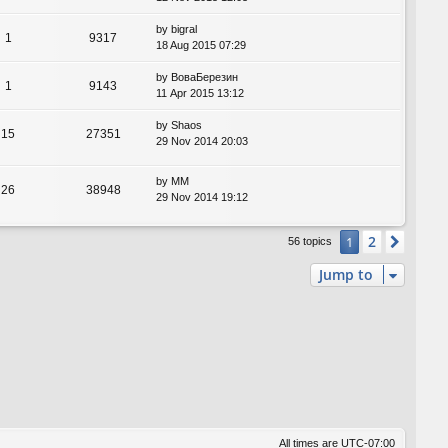
by
bigral
1
9317
18 Aug 2015 07:29
by
ВоваБерезин
1
9143
11 Apr 2015 13:12
by
Shaos
15
27351
29 Nov 2014 20:03
by
MM
26
38948
29 Nov 2014 19:12
2
1
Next
56 topics
Jump to
All times are
UTC-07:00