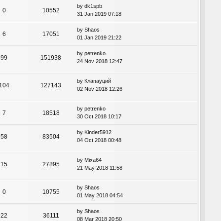
by
dk1spb
0
10552
31 Jan 2019 07:18
by
Shaos
6
17051
01 Jan 2019 21:22
by
petrenko
99
151938
24 Nov 2018 12:47
by
Клапауций
104
127143
02 Nov 2018 12:26
by
petrenko
7
18518
30 Oct 2018 10:17
by
Kinder5912
58
83504
04 Oct 2018 00:48
by
Mixa64
15
27895
21 May 2018 11:58
by
Shaos
0
10755
01 May 2018 04:54
by
Shaos
22
36111
08 Mar 2018 20:50