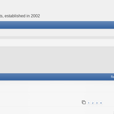
s, established in 2002
Re
1
2
3
4