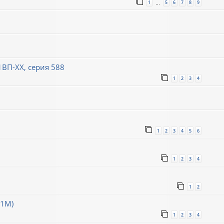
1
5
6
7
8
9
…
1ВП-XX, серия 588
1
2
3
4
1
2
3
4
5
6
1
2
3
4
1
2
11М)
1
2
3
4