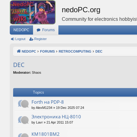
nedoPC.org
Community for electronics hobbyist
NEDOPC
Forums
Logout
Register
NEDOPC
FORUMS
RETROCOMPUTING
DEC
DEC
Moderator:
Shaos
Topics
Forth на PDP-8
by
AlexM1234
»
19 Dec 2025 07:24
Электроника НЦ-8010
by
Lavr
»
21 Apr 2011 15:07
КМ1801ВМ2