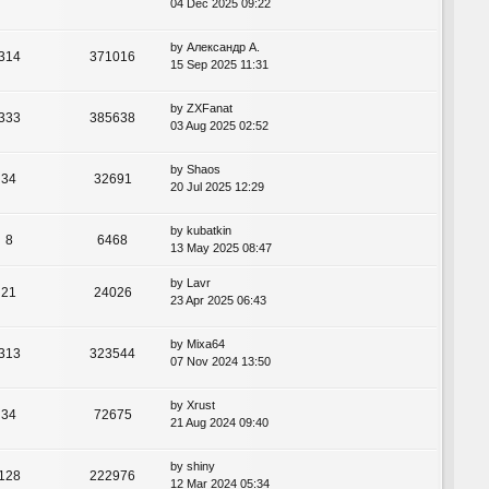
04 Dec 2025 09:22
by
Александр А.
314
371016
15 Sep 2025 11:31
by
ZXFanat
333
385638
03 Aug 2025 02:52
by
Shaos
34
32691
20 Jul 2025 12:29
by
kubatkin
8
6468
13 May 2025 08:47
by
Lavr
21
24026
23 Apr 2025 06:43
by
Mixa64
313
323544
07 Nov 2024 13:50
by
Xrust
34
72675
21 Aug 2024 09:40
by
shiny
128
222976
12 Mar 2024 05:34