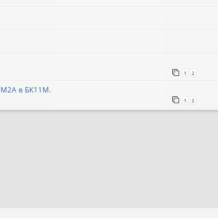
1
2
ВМ2А в БК11М.
1
2