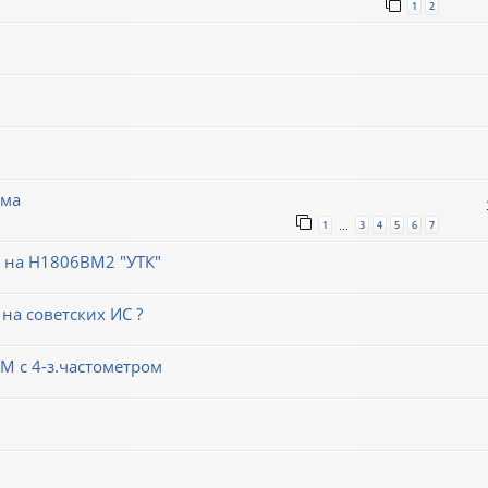
1
2
ема
1
3
4
5
6
7
…
 на Н1806ВМ2 "УТК"
на советских ИС ?
М с 4-з.частометром