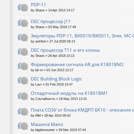
PDP-11
by
Shaos
»
14 Apr 2013 14:17
DEC процессор J11
by
Shaos
»
03 May 2018 17:49
Эмуляторы PDP-11, BK0010/BK0011, Элек. МС-
by
askfind
»
27 Jul 2020 06:13
DEC процессор T11 и его клоны
by
Shaos
»
26 Apr 2018 23:13
Формирование сигнала AR для К1801ВМ2
by
bk-m
»
03 Jun 2013 13:17
DEC Building Block Logic
by
Lavr
»
01 Feb 2019 15:47
Отладочный модуль на К1801ВМ1
by
Случайность
»
18 May 2013 13:15
Плата СОЗУ от блока КМДРП БК10 - описание 
by
MM
»
28 Apr 2014 09:42
Машина Мано
by
bigdemounter
»
29 Mar 2019 07:44