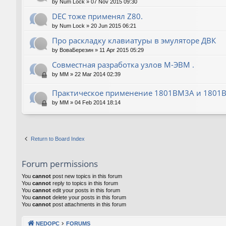
by
Num Lock
»
07 Nov 2015 09:30
DEC тоже применял Z80.
by
Num Lock
»
20 Jun 2015 06:21
Про раскладку клавиатуры в эмуляторе ДВК
by
ВоваБерезин
»
11 Apr 2015 05:29
Совместная разработка узлов М-ЭВМ .
by
MM
»
22 Mar 2014 02:39
Практическое применение 1801ВМ3А и 1801
by
MM
»
04 Feb 2014 18:14
Return to Board Index
Forum permissions
You
cannot
post new topics in this forum
You
cannot
reply to topics in this forum
You
cannot
edit your posts in this forum
You
cannot
delete your posts in this forum
You
cannot
post attachments in this forum
NEDOPC
FORUMS