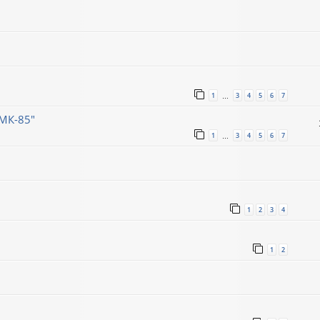
1
3
4
5
6
7
…
МК-85"
1
3
4
5
6
7
…
1
2
3
4
1
2