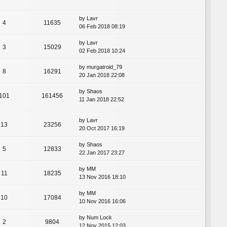
by
Lavr
4
11635
06 Feb 2018 08:19
by
Lavr
3
15029
02 Feb 2018 10:24
by
murgatroid_79
8
16291
20 Jan 2018 22:08
by
Shaos
101
161456
11 Jan 2018 22:52
by
Lavr
13
23256
20 Oct 2017 16:19
by
Shaos
5
12833
22 Jan 2017 23:27
by
MM
11
18235
13 Nov 2016 18:10
by
MM
10
17084
10 Nov 2016 16:06
by
Num Lock
2
9804
12 Nov 2015 12:03