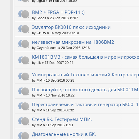
by
bigral
»
16 Feb 2014 16:00
ВМ2 + FPGA = PDP-11 :)
by
Shaos
»
23 Jan 2018 19:07
Эмулятор БК0010 плюс исходники
by
CHRV
»
14 May 2005 00:10
неизвестная микроэвм на 1806ВМ2
by
Случайность
»
20 Dec 2016 12:16
КМ1801ВМ3 - самая большая в мире микросх
by
clk
»
17 Dec 2007 20:24
Универсальный Технологический Контроллер
by
MM
»
10 Sep 2016 08:25
Посоветуйте, что можно сделать для БК0011М 
by
MM
»
13 Nov 2016 18:22
Перестраиваемый тактовый генератор БК0011
by
MM
»
11 Sep 2016 08:32
Стенд БК. Тестируем МПИ.
by
MM
»
11 Sep 2016 11:11
Диагональные кнопки в БК.