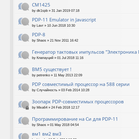
СМ1425
by
dk1spb
»
31 Jan 2019 07:18
PDP-11 Emulator in Javascript
by
Lavr
»
10 Jun 2018 10:30
PDP-8
by
Shaos
»
21 Nov 2011 16:42
Генератор тактовых импульсов "Электроника 
by
Клапауций
»
01 Jul 2018 11:16
ВМ5 существует !
by
petrenko
»
11 May 2013 22:09
PDP совместимый процессор на 588 серии
by
Случайность
»
03 Feb 2014 10:28
Зоопарк PDP-совместимых процессоров
by
Mixa64
»
24 Feb 2018 12:17
Программирование на Си для PDP-11
by
Shaos
»
01 May 2018 04:54
вм1 вм2 вм3