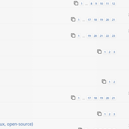
1
8
9
10
11
12
…
1
17
18
19
20
21
…
1
19
20
21
22
23
…
1
2
3
1
2
1
17
18
19
20
21
…
1
2
3
x, open-source)