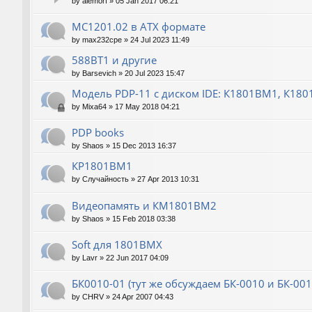
by
alemorf
»
05 Jan 2017 06:21
МС1201.02 в ATX формате
by
max232cpe
»
24 Jul 2023 11:49
588ВТ1 и другие
by
Barsevich
»
20 Jul 2023 15:47
Модель PDP-11 с диском IDE: К1801ВМ1, К180
by
Mixa64
»
17 May 2018 04:21
PDP books
by
Shaos
»
15 Dec 2013 16:37
КР1801ВМ1
by
Случайность
»
27 Apr 2013 10:31
Видеопамять и КМ1801ВМ2
by
Shaos
»
15 Feb 2018 03:38
Soft для 1801ВМХ
by
Lavr
»
22 Jun 2017 04:09
БК0010-01 (тут же обсуждаем БК-0010 и БК-00
by
CHRV
»
24 Apr 2007 04:43