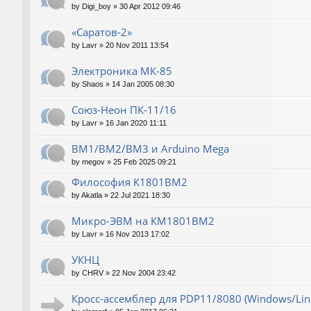
by
Digi_boy
»
30 Apr 2012 09:46
«Саратов-2»
by
Lavr
»
20 Nov 2011 13:54
Электроника МК-85
by
Shaos
»
14 Jan 2005 08:30
Союз-Неон ПК-11/16
by
Lavr
»
16 Jan 2020 11:11
ВМ1/ВМ2/ВМ3 и Arduino Mega
by
megov
»
25 Feb 2025 09:21
Философия К1801ВМ2
by
Akatla
»
22 Jul 2021 18:30
Микро-ЭВМ на КМ1801ВМ2
by
Lavr
»
16 Nov 2013 17:02
УКНЦ
by
CHRV
»
22 Nov 2004 23:42
Кросс-ассемблер для PDP11/8080 (Windows/Linu