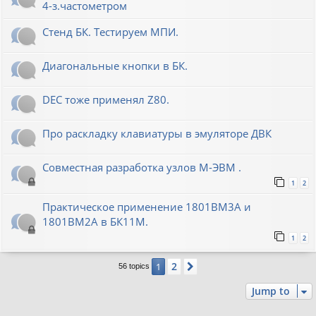
4-з.частометром
Стенд БК. Тестируем МПИ.
Диагональные кнопки в БК.
DEC тоже применял Z80.
Про раскладку клавиатуры в эмуляторе ДВК
Совместная разработка узлов М-ЭВМ .
1
2
Практическое применение 1801ВМ3А и
1801ВМ2А в БК11М.
1
2
2
1
Next
56 topics
Jump to