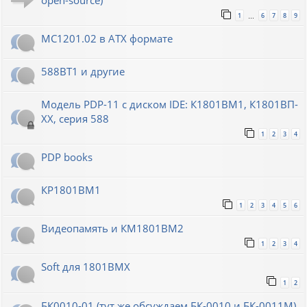
open-source)
1
6
7
8
9
…
МС1201.02 в ATX формате
588ВТ1 и другие
Модель PDP-11 с диском IDE: К1801ВМ1, К1801ВП-
XX, серия 588
1
2
3
4
PDP books
КР1801ВМ1
1
2
3
4
5
6
Видеопамять и КМ1801ВМ2
1
2
3
4
Soft для 1801ВМХ
1
2
БК0010-01 (тут же обсуждаем БК-0010 и БК-0011М)