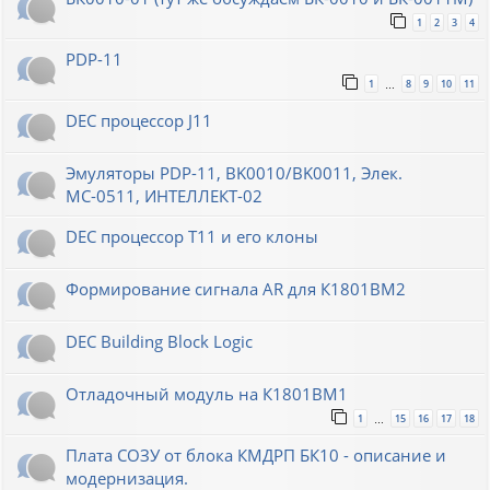
1
2
3
4
PDP-11
1
8
9
10
11
…
DEC процессор J11
Эмуляторы PDP-11, BK0010/BK0011, Элек.
МС-0511, ИНТЕЛЛЕКТ-02
DEC процессор T11 и его клоны
Формирование сигнала AR для К1801ВМ2
DEC Building Block Logic
Отладочный модуль на К1801ВМ1
1
15
16
17
18
…
Плата СОЗУ от блока КМДРП БК10 - описание и
модернизация.