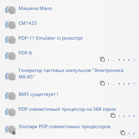
Машина Мано
СМ1425
PDP-11 Emulator in Javascript
PDP-8
1
4
5
6
7
…
Генератор тактовых импульсов "Электроника
МК-85"
1
4
5
6
7
…
ВМ5 существует !
PDP совместимый процессор на 588 серии
1
2
3
4
Зоопарк PDP-совместимых процессоров
1
2