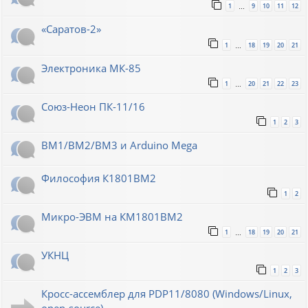
1
9
10
11
12
…
«Саратов-2»
1
18
19
20
21
…
Электроника МК-85
1
20
21
22
23
…
Союз-Неон ПК-11/16
1
2
3
ВМ1/ВМ2/ВМ3 и Arduino Mega
Философия К1801ВМ2
1
2
Микро-ЭВМ на КМ1801ВМ2
1
18
19
20
21
…
УКНЦ
1
2
3
Кросс-ассемблер для PDP11/8080 (Windows/Linux,