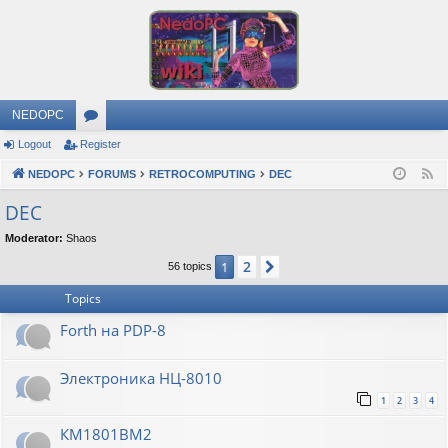
NEDOPC
Logout
Register
or
NEDOPC
u
FORUMS
RETROCOMPUTING
DEC
F
e
m
DEC
e
s
Moderator:
Shaos
d
2
1
Next
56 topics
Topics
Forth на PDP-8
Электроника НЦ-8010
1
2
3
4
КМ1801ВМ2