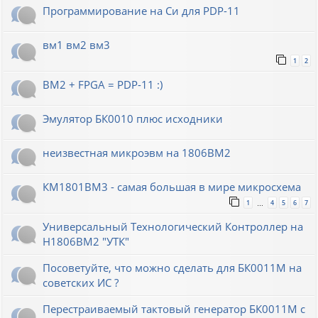
Программирование на Си для PDP-11
вм1 вм2 вм3
1
2
ВМ2 + FPGA = PDP-11 :)
Эмулятор БК0010 плюс исходники
неизвестная микроэвм на 1806ВМ2
КМ1801ВМ3 - самая большая в мире микросхема
1
4
5
6
7
…
Универсальный Технологический Контроллер на
Н1806ВМ2 "УТК"
Посоветуйте, что можно сделать для БК0011М на
советских ИС ?
Перестраиваемый тактовый генератор БК0011М с