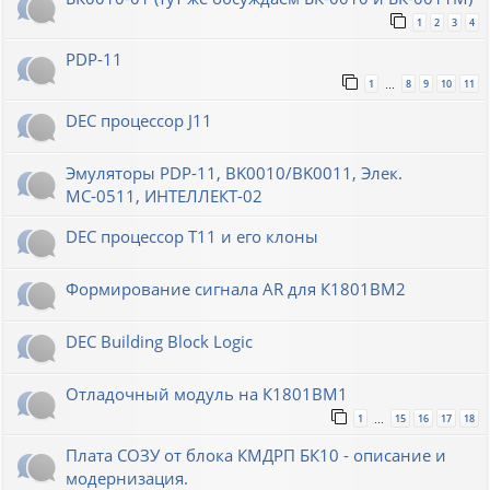
1
2
3
4
PDP-11
1
8
9
10
11
…
DEC процессор J11
Эмуляторы PDP-11, BK0010/BK0011, Элек.
МС-0511, ИНТЕЛЛЕКТ-02
DEC процессор T11 и его клоны
Формирование сигнала AR для К1801ВМ2
DEC Building Block Logic
Отладочный модуль на К1801ВМ1
1
15
16
17
18
…
Плата СОЗУ от блока КМДРП БК10 - описание и
модернизация.