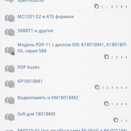
open-source)
1
6
7
8
9
…
МС1201.02 в ATX формате
588ВТ1 и другие
Модель PDP-11 с диском IDE: К1801ВМ1, К1801ВП-
XX, серия 588
1
2
3
4
PDP books
КР1801ВМ1
1
2
3
4
5
6
Видеопамять и КМ1801ВМ2
1
2
3
4
Soft для 1801ВМХ
1
2
БК0010-01 (тут же обсуждаем БК-0010 и БК-0011М)