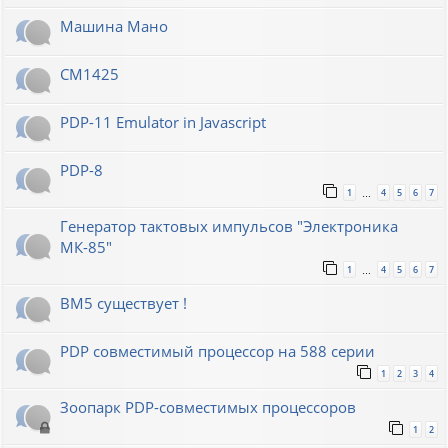
Машина Мано
СМ1425
PDP-11 Emulator in Javascript
PDP-8
1
4
5
6
7
…
Генератор тактовых импульсов "Электроника
МК-85"
1
4
5
6
7
…
ВМ5 существует !
PDP совместимый процессор на 588 серии
1
2
3
4
Зоопарк PDP-совместимых процессоров
1
2