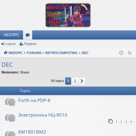
NEDOPC
Logout
Register
or
NEDOPC
u
FORUMS
RETROCOMPUTING
DEC
F
e
m
DEC
e
s
Moderator:
Shaos
d
2
1
Next
56 topics
Topics
Forth на PDP-8
Электроника НЦ-8010
1
2
3
4
КМ1801ВМ2