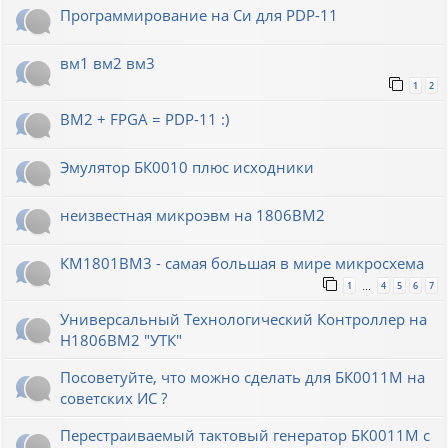
Программирование на Си для PDP-11
вм1 вм2 вм3
1
2
ВМ2 + FPGA = PDP-11 :)
Эмулятор БК0010 плюс исходники
неизвестная микроэвм на 1806ВМ2
КМ1801ВМ3 - самая большая в мире микросхема
1
4
5
6
7
…
Универсальный Технологический Контроллер на
Н1806ВМ2 "УТК"
Посоветуйте, что можно сделать для БК0011М на
советских ИС ?
Перестраиваемый тактовый генератор БК0011М с