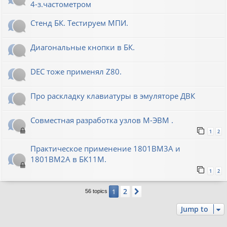
4-з.частометром
Стенд БК. Тестируем МПИ.
Диагональные кнопки в БК.
DEC тоже применял Z80.
Про раскладку клавиатуры в эмуляторе ДВК
Совместная разработка узлов М-ЭВМ .
1
2
Практическое применение 1801ВМ3А и
1801ВМ2А в БК11М.
1
2
2
1
Next
56 topics
Jump to