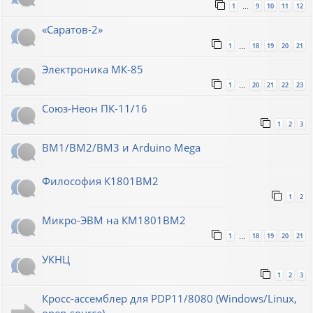
1
9
10
11
12
…
«Саратов-2»
1
18
19
20
21
…
Электроника МК-85
1
20
21
22
23
…
Союз-Неон ПК-11/16
1
2
3
ВМ1/ВМ2/ВМ3 и Arduino Mega
Философия К1801ВМ2
1
2
Микро-ЭВМ на КМ1801ВМ2
1
18
19
20
21
…
УКНЦ
1
2
3
Кросс-ассемблер для PDP11/8080 (Windows/Linux,