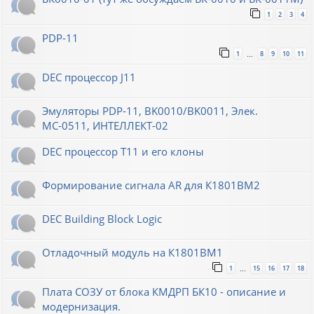
1
2
3
4
PDP-11
1
8
9
10
11
…
DEC процессор J11
Эмуляторы PDP-11, BK0010/BK0011, Элек.
МС-0511, ИНТЕЛЛЕКТ-02
DEC процессор T11 и его клоны
Формирование сигнала AR для К1801ВМ2
DEC Building Block Logic
Отладочный модуль на К1801ВМ1
1
15
16
17
18
…
Плата СОЗУ от блока КМДРП БК10 - описание и
модернизация.