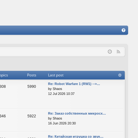
FA
Q
F
e
e
d
opics
Posts
Last post
Re: Robot Warfare 1 (RW1) -->…
308
5990
by
Shaos
12 Jul 2026 10:37
Re: Заказ собственных микросх…
346
5922
by
Shaos
16 Jun 2026 20:30
Re: Китайская игрушка со звук…