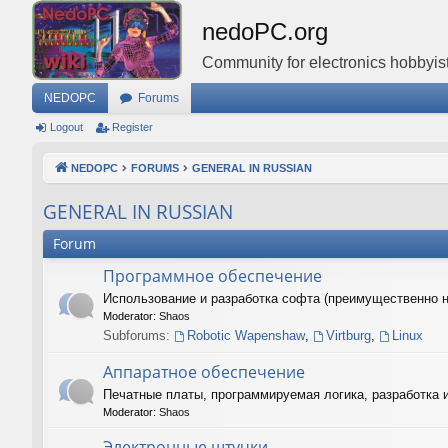
nedoPC.org
Community for electronics hobbyist
NEDOPC
Forums
Logout
Register
NEDOPC
FORUMS
GENERAL IN RUSSIAN
GENERAL IN RUSSIAN
Forum
Программное обеспечение
Использование и разработка софта (преимущественно 
Moderator:
Shaos
Subforums:
Robotic Wapenshaw
,
Virtburg
,
Linux
Аппаратное обеспечение
Печатные платы, программируемая логика, разработка 
Moderator:
Shaos
Электронные штучки