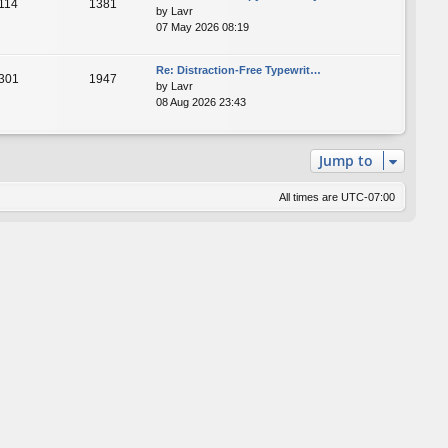
114
1381
by
Lavr
07 May 2026 08:19
Re: Distraction-Free Typewrit…
301
1947
by
Lavr
08 Aug 2026 23:43
Jump to
All times are
UTC-07:00