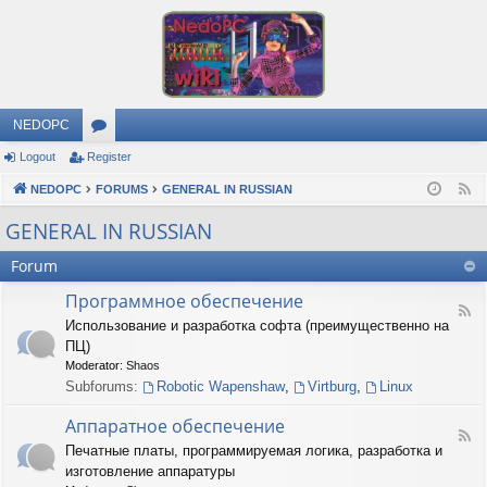
NEDOPC
Logout
Register
or
NEDOPC
u
FORUMS
GENERAL IN RUSSIAN
F
e
m
GENERAL IN RUSSIAN
e
s
Forum
d
Программное обеспечение
F
Использование и разработка софта (преимущественно на
e
ПЦ)
e
d
Moderator:
Shaos
-
Subforums:
Robotic Wapenshaw
,
Virtburg
,
Linux
П
р
Аппаратное обеспечение
о
F
Печатные платы, программируемая логика, разработка и
г
e
р
изготовление аппаратуры
e
а
d