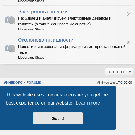
Moderator:
Shaos
м
-
м
А
Электронные штучки
н
F
п
Разбираем и анализируем электронные девайсы и
о
e
п
е
гаджеты (а также собираем их обратно)
e
а
о
d
р
Moderator:
Shaos
б
-
а
е
Э
Околонедописишности
т
F
с
л
н
Новости и интересная информация из интернета по нашей
e
п
е
о
теме
e
е
к
е
d
ч
т
Moderator:
Shaos
о
-
е
р
б
О
н
о
е
Jump to
к
и
н
с
о
е
н
п
л
ы
е
NEDOPC
FORUMS
All times are
UTC-07:00
о
е
ч
н
ш
е
Powered by
phpBB
® Forum Software © phpBB Limited
This website uses cookies to ensure you get the
е
т
н
Style by
Arty
&
halilesen
д
у
и
best experience on our website.
Learn more
Our VPS Hosting By RimuHosting
о
ч
е
п
к
и
и
Got it!
This server is located in London data center
с
Server admin:
mastodon.social/@Shaos
и
Privacy
|
Terms
ш
н