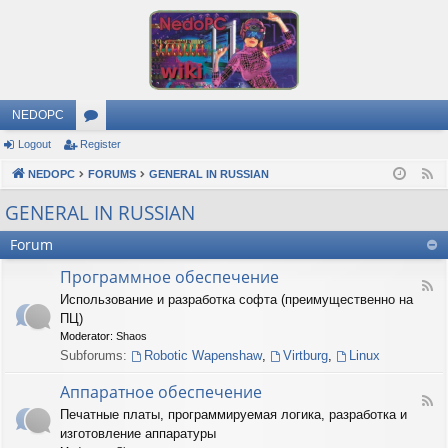
NEDOPC
Logout
Register
or
NEDOPC
u
FORUMS
GENERAL IN RUSSIAN
F
e
m
GENERAL IN RUSSIAN
e
s
Forum
d
Программное обеспечение
F
Использование и разработка софта (преимущественно на
e
ПЦ)
e
d
Moderator:
Shaos
-
Subforums:
Robotic Wapenshaw
,
Virtburg
,
Linux
П
р
Аппаратное обеспечение
о
F
Печатные платы, программируемая логика, разработка и
г
e
р
изготовление аппаратуры
e
а
d