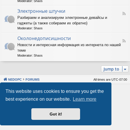
Moderator:
Shaos
м
-
м
А
Электронные штучки
н
F
п
Разбираем и анализируем электронные девайсы и
о
e
п
е
гаджеты (а также собираем их обратно)
e
а
о
d
р
Moderator:
Shaos
б
-
а
е
Э
Околонедописишности
т
F
с
л
н
Новости и интересная информация из интернета по нашей
e
п
е
о
теме
e
е
к
е
d
ч
т
Moderator:
Shaos
о
-
е
р
б
О
н
о
е
Jump to
к
и
н
с
о
е
н
п
л
ы
е
NEDOPC
FORUMS
All times are
UTC-07:00
о
е
ч
н
ш
е
Powered by
phpBB
® Forum Software © phpBB Limited
This website uses cookies to ensure you get the
е
т
н
Style by
Arty
&
halilesen
д
у
и
best experience on our website.
Learn more
Our VPS Hosting By RimuHosting
о
ч
е
п
к
и
и
Got it!
This server is located in London data center
с
Server admin:
mastodon.social/@Shaos
и
Privacy
|
Terms
ш
н