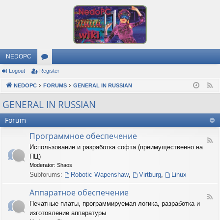
NEDOPC
Logout
Register
or
NEDOPC
u
FORUMS
GENERAL IN RUSSIAN
F
e
m
GENERAL IN RUSSIAN
e
s
Forum
d
Программное обеспечение
F
Использование и разработка софта (преимущественно на
e
ПЦ)
e
d
Moderator:
Shaos
-
Subforums:
Robotic Wapenshaw
,
Virtburg
,
Linux
П
р
Аппаратное обеспечение
о
F
Печатные платы, программируемая логика, разработка и
г
e
р
изготовление аппаратуры
e
а
d