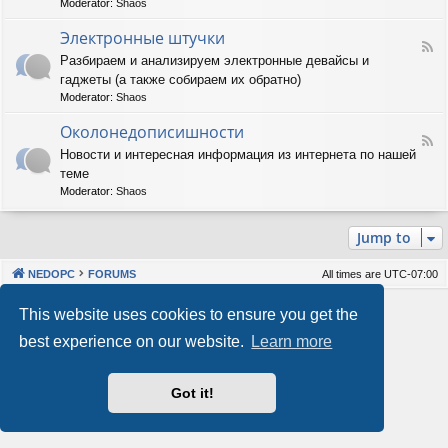
Moderator:
Shaos
м
-
м
А
Электронные штучки
н
F
п
Разбираем и анализируем электронные девайсы и
о
e
п
е
гаджеты (а также собираем их обратно)
e
а
о
d
р
Moderator:
Shaos
б
-
а
е
Э
Околонедописишности
т
F
с
л
н
Новости и интересная информация из интернета по нашей
e
п
е
о
теме
e
е
к
е
d
ч
т
Moderator:
Shaos
о
-
е
р
б
О
н
о
е
Jump to
к
и
н
с
о
е
н
п
л
ы
е
NEDOPC
FORUMS
All times are
UTC-07:00
о
е
ч
н
ш
е
Powered by
phpBB
® Forum Software © phpBB Limited
This website uses cookies to ensure you get the
е
т
н
Style by
Arty
&
halilesen
д
у
и
best experience on our website.
Learn more
Our VPS Hosting By RimuHosting
о
ч
е
п
к
и
и
Got it!
This server is located in London data center
с
Server admin:
mastodon.social/@Shaos
и
Privacy
|
Terms
ш
н