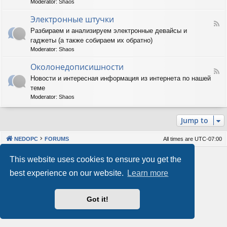
Moderator:
Shaos
м
-
м
А
Электронные штучки
н
F
п
Разбираем и анализируем электронные девайсы и
о
e
п
е
гаджеты (а также собираем их обратно)
e
а
о
d
р
Moderator:
Shaos
б
-
а
е
Э
Околонедописишности
т
F
с
л
н
Новости и интересная информация из интернета по нашей
e
п
е
о
теме
e
е
к
е
d
ч
т
Moderator:
Shaos
о
-
е
р
б
О
н
о
е
Jump to
к
и
н
с
о
е
н
п
л
ы
е
NEDOPC
FORUMS
All times are
UTC-07:00
о
е
ч
н
ш
е
Powered by
phpBB
® Forum Software © phpBB Limited
This website uses cookies to ensure you get the
е
т
н
Style by
Arty
&
halilesen
д
у
и
best experience on our website.
Learn more
Our VPS Hosting By RimuHosting
о
ч
е
п
к
и
и
Got it!
This server is located in London data center
с
Server admin:
mastodon.social/@Shaos
и
Privacy
|
Terms
ш
н