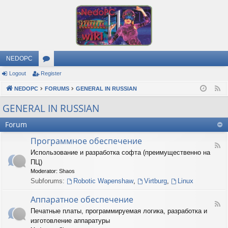
NEDOPC
Logout
Register
or
NEDOPC
u
FORUMS
GENERAL IN RUSSIAN
F
e
m
GENERAL IN RUSSIAN
e
s
Forum
d
Программное обеспечение
F
Использование и разработка софта (преимущественно на
e
ПЦ)
e
d
Moderator:
Shaos
-
Subforums:
Robotic Wapenshaw
,
Virtburg
,
Linux
П
р
Аппаратное обеспечение
о
F
Печатные платы, программируемая логика, разработка и
г
e
р
изготовление аппаратуры
e
а
d