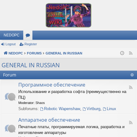
NEDOPC
Logout
Register
or
NEDOPC
u
FORUMS
GENERAL IN RUSSIAN
F
e
m
GENERAL IN RUSSIAN
e
s
Forum
d
Программное обеспечение
F
Использование и разработка софта (преимущественно на
e
ПЦ)
e
d
Moderator:
Shaos
-
Subforums:
Robotic Wapenshaw
,
Virtburg
,
Linux
П
р
Аппаратное обеспечение
о
F
Печатные платы, программируемая логика, разработка и
г
e
р
изготовление аппаратуры
e
а
d