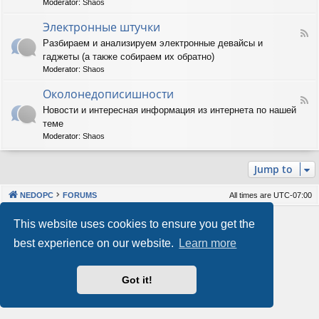
Moderator:
Shaos
м
-
м
А
Электронные штучки
н
F
п
Разбираем и анализируем электронные девайсы и
о
e
п
е
гаджеты (а также собираем их обратно)
e
а
о
d
р
Moderator:
Shaos
б
-
а
е
Э
Околонедописишности
т
F
с
л
н
Новости и интересная информация из интернета по нашей
e
п
е
о
теме
e
е
к
е
d
ч
т
Moderator:
Shaos
о
-
е
р
б
О
н
о
е
Jump to
к
и
н
с
о
е
н
п
л
ы
е
NEDOPC
FORUMS
All times are
UTC-07:00
о
е
ч
н
ш
е
Powered by
phpBB
® Forum Software © phpBB Limited
This website uses cookies to ensure you get the
е
т
н
Style by
Arty
&
halilesen
д
у
и
best experience on our website.
Learn more
Our VPS Hosting By RimuHosting
о
ч
е
п
к
и
и
Got it!
This server is located in London data center
с
Server admin:
mastodon.social/@Shaos
и
Privacy
|
Terms
ш
н