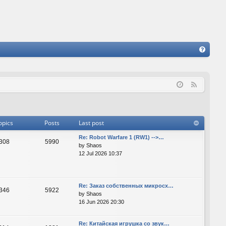
FA
Q
F
e
e
d
opics
Posts
Last post
Re: Robot Warfare 1 (RW1) -->…
308
5990
by
Shaos
12 Jul 2026 10:37
Re: Заказ собственных микросх…
346
5922
by
Shaos
16 Jun 2026 20:30
Re: Китайская игрушка со звук…