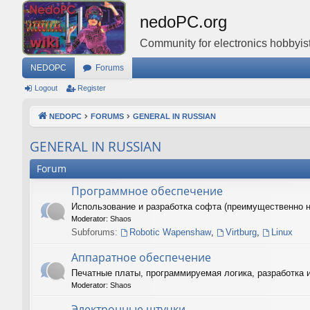
nedoPC.org
Community for electronics hobbyist
NEDOPC
Forums
Logout
Register
NEDOPC
FORUMS
GENERAL IN RUSSIAN
GENERAL IN RUSSIAN
Forum
Программное обеспечение
Использование и разработка софта (преимущественно 
Moderator:
Shaos
Subforums:
Robotic Wapenshaw
,
Virtburg
,
Linux
Аппаратное обеспечение
Печатные платы, программируемая логика, разработка 
Moderator:
Shaos
Электронные штучки