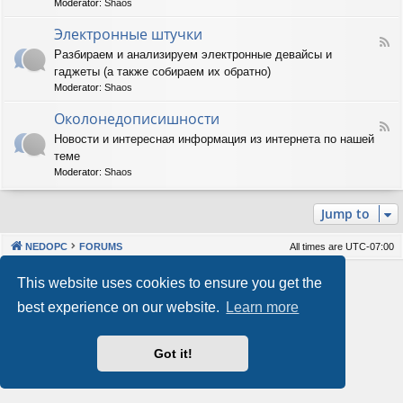
Moderator:
Shaos
м
-
м
А
Электронные штучки
н
F
п
Разбираем и анализируем электронные девайсы и
о
e
п
е
гаджеты (а также собираем их обратно)
e
а
о
d
р
Moderator:
Shaos
б
-
а
е
Э
Околонедописишности
т
F
с
л
н
Новости и интересная информация из интернета по нашей
e
п
е
о
теме
e
е
к
е
d
ч
т
Moderator:
Shaos
о
-
е
р
б
О
н
о
е
Jump to
к
и
н
с
о
е
н
п
л
ы
е
NEDOPC
FORUMS
All times are
UTC-07:00
о
е
ч
н
ш
е
Powered by
phpBB
® Forum Software © phpBB Limited
This website uses cookies to ensure you get the
е
т
н
Style by
Arty
&
halilesen
д
у
и
best experience on our website.
Learn more
Our VPS Hosting By RimuHosting
о
ч
е
п
к
и
и
Got it!
This server is located in London data center
с
Server admin:
mastodon.social/@Shaos
и
Privacy
|
Terms
ш
н