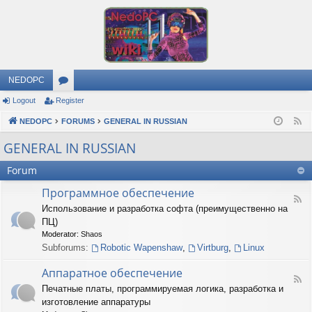
NEDOPC
Logout
Register
or
NEDOPC
u
FORUMS
GENERAL IN RUSSIAN
F
e
m
GENERAL IN RUSSIAN
e
s
Forum
d
Программное обеспечение
F
Использование и разработка софта (преимущественно на
e
ПЦ)
e
d
Moderator:
Shaos
-
Subforums:
Robotic Wapenshaw
,
Virtburg
,
Linux
П
р
Аппаратное обеспечение
о
F
Печатные платы, программируемая логика, разработка и
г
e
р
изготовление аппаратуры
e
а
d