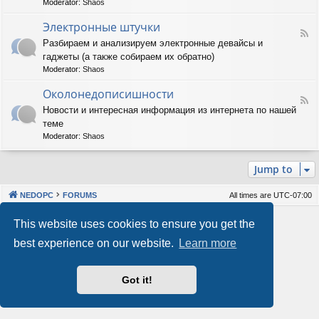
Moderator:
Shaos
м
-
м
А
Электронные штучки
н
F
п
Разбираем и анализируем электронные девайсы и
о
e
п
е
гаджеты (а также собираем их обратно)
e
а
о
d
р
Moderator:
Shaos
б
-
а
е
Э
Околонедописишности
т
F
с
л
н
Новости и интересная информация из интернета по нашей
e
п
е
о
теме
e
е
к
е
d
ч
т
Moderator:
Shaos
о
-
е
р
б
О
н
о
е
Jump to
к
и
н
с
о
е
н
п
л
ы
е
NEDOPC
FORUMS
All times are
UTC-07:00
о
е
ч
н
ш
е
Powered by
phpBB
® Forum Software © phpBB Limited
This website uses cookies to ensure you get the
е
т
н
Style by
Arty
&
halilesen
д
у
и
best experience on our website.
Learn more
Our VPS Hosting By RimuHosting
о
ч
е
п
к
и
и
Got it!
This server is located in London data center
с
Server admin:
mastodon.social/@Shaos
и
Privacy
|
Terms
ш
н