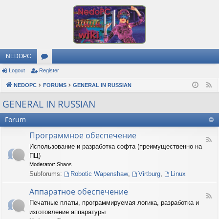
NEDOPC
Logout
Register
or
NEDOPC
u
FORUMS
GENERAL IN RUSSIAN
F
e
m
GENERAL IN RUSSIAN
e
s
Forum
d
Программное обеспечение
F
Использование и разработка софта (преимущественно на
e
ПЦ)
e
d
Moderator:
Shaos
-
Subforums:
Robotic Wapenshaw
,
Virtburg
,
Linux
П
р
Аппаратное обеспечение
о
F
Печатные платы, программируемая логика, разработка и
г
e
р
изготовление аппаратуры
e
а
d