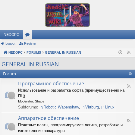
NEDOPC
Logout
Register
or
NEDOPC
u
FORUMS
GENERAL IN RUSSIAN
F
e
m
GENERAL IN RUSSIAN
e
s
Forum
d
Программное обеспечение
F
Использование и разработка софта (преимущественно на
e
ПЦ)
e
d
Moderator:
Shaos
-
Subforums:
Robotic Wapenshaw
,
Virtburg
,
Linux
П
р
Аппаратное обеспечение
о
F
Печатные платы, программируемая логика, разработка и
г
e
р
изготовление аппаратуры
e
а
d