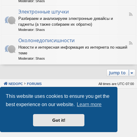
Moderator:
Shaos
м
-
м
А
Электронные штучки
н
F
п
Разбираем и анализируем электронные девайсы и
о
e
п
е
гаджеты (а также собираем их обратно)
e
а
о
d
р
Moderator:
Shaos
б
-
а
е
Э
Околонедописишности
т
F
с
л
н
Новости и интересная информация из интернета по нашей
e
п
е
о
теме
e
е
к
е
d
ч
т
Moderator:
Shaos
о
-
е
р
б
О
н
о
е
Jump to
к
и
н
с
о
е
н
п
л
ы
е
NEDOPC
FORUMS
All times are
UTC-07:00
о
е
ч
н
ш
е
Powered by
phpBB
® Forum Software © phpBB Limited
This website uses cookies to ensure you get the
е
т
н
Style by
Arty
&
halilesen
д
у
и
best experience on our website.
Learn more
Our VPS Hosting By RimuHosting
о
ч
е
п
к
и
и
Got it!
This server is located in London data center
с
Server admin:
mastodon.social/@Shaos
и
Privacy
|
Terms
ш
н