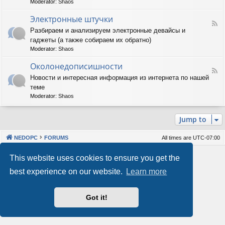
Moderator:
Shaos
м
-
м
А
Электронные штучки
н
F
п
Разбираем и анализируем электронные девайсы и
о
e
п
е
гаджеты (а также собираем их обратно)
e
а
о
d
р
Moderator:
Shaos
б
-
а
е
Э
Околонедописишности
т
F
с
л
н
Новости и интересная информация из интернета по нашей
e
п
е
о
теме
e
е
к
е
d
ч
т
Moderator:
Shaos
о
-
е
р
б
О
н
о
е
Jump to
к
и
н
с
о
е
н
п
л
ы
е
NEDOPC
FORUMS
All times are
UTC-07:00
о
е
ч
н
ш
е
Powered by
phpBB
® Forum Software © phpBB Limited
This website uses cookies to ensure you get the
е
т
н
Style by
Arty
&
halilesen
д
у
и
best experience on our website.
Learn more
Our VPS Hosting By RimuHosting
о
ч
е
п
к
и
и
Got it!
This server is located in London data center
с
Server admin:
mastodon.social/@Shaos
и
Privacy
|
Terms
ш
н