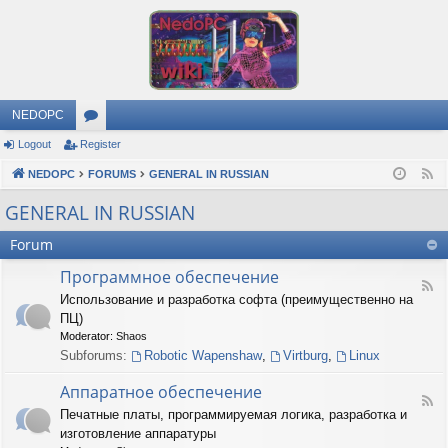
NEDOPC
Logout
Register
or
NEDOPC
u
FORUMS
GENERAL IN RUSSIAN
F
e
m
GENERAL IN RUSSIAN
e
s
Forum
d
Программное обеспечение
F
Использование и разработка софта (преимущественно на
e
ПЦ)
e
d
Moderator:
Shaos
-
Subforums:
Robotic Wapenshaw
,
Virtburg
,
Linux
П
р
Аппаратное обеспечение
о
F
Печатные платы, программируемая логика, разработка и
г
e
р
изготовление аппаратуры
e
а
d