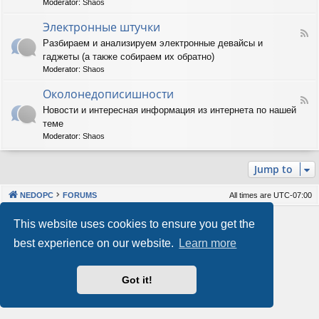
Moderator:
Shaos
м
-
м
А
Электронные штучки
н
F
п
Разбираем и анализируем электронные девайсы и
о
e
п
е
гаджеты (а также собираем их обратно)
e
а
о
d
р
Moderator:
Shaos
б
-
а
е
Э
Околонедописишности
т
F
с
л
н
Новости и интересная информация из интернета по нашей
e
п
е
о
теме
e
е
к
е
d
ч
т
Moderator:
Shaos
о
-
е
р
б
О
н
о
е
Jump to
к
и
н
с
о
е
н
п
л
ы
е
NEDOPC
FORUMS
All times are
UTC-07:00
о
е
ч
н
ш
е
Powered by
phpBB
® Forum Software © phpBB Limited
This website uses cookies to ensure you get the
е
т
н
Style by
Arty
&
halilesen
д
у
и
best experience on our website.
Learn more
Our VPS Hosting By RimuHosting
о
ч
е
п
к
и
и
Got it!
This server is located in London data center
с
Server admin:
mastodon.social/@Shaos
и
Privacy
|
Terms
ш
н