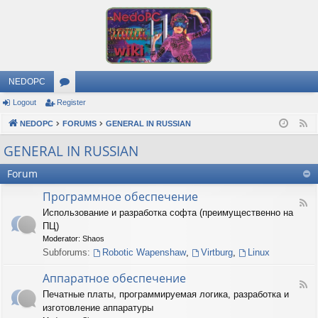
NEDOPC
Logout
Register
or
NEDOPC
u
FORUMS
GENERAL IN RUSSIAN
F
e
m
GENERAL IN RUSSIAN
e
s
Forum
d
Программное обеспечение
F
Использование и разработка софта (преимущественно на
e
ПЦ)
e
d
Moderator:
Shaos
-
Subforums:
Robotic Wapenshaw
,
Virtburg
,
Linux
П
р
Аппаратное обеспечение
о
F
Печатные платы, программируемая логика, разработка и
г
e
р
изготовление аппаратуры
e
а
d