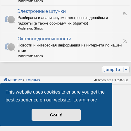
Moderator:
Shaos
м
-
м
А
Электронные штучки
н
F
п
Разбираем и анализируем электронные девайсы и
о
e
п
е
гаджеты (а также собираем их обратно)
e
а
о
d
р
Moderator:
Shaos
б
-
а
е
Э
Околонедописишности
т
F
с
л
н
Новости и интересная информация из интернета по нашей
e
п
е
о
теме
e
е
к
е
d
ч
т
Moderator:
Shaos
о
-
е
р
б
О
н
о
е
Jump to
к
и
н
с
о
е
н
п
л
ы
е
NEDOPC
FORUMS
All times are
UTC-07:00
о
е
ч
н
ш
е
Powered by
phpBB
® Forum Software © phpBB Limited
This website uses cookies to ensure you get the
е
т
н
Style by
Arty
&
halilesen
д
у
и
best experience on our website.
Learn more
Our VPS Hosting By RimuHosting
о
ч
е
п
к
и
и
Got it!
This server is located in London data center
с
Server admin:
mastodon.social/@Shaos
и
Privacy
|
Terms
ш
н