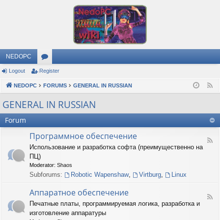
NEDOPC
Logout
Register
or
NEDOPC
u
FORUMS
GENERAL IN RUSSIAN
F
e
m
GENERAL IN RUSSIAN
e
s
Forum
d
Программное обеспечение
F
Использование и разработка софта (преимущественно на
e
ПЦ)
e
d
Moderator:
Shaos
-
Subforums:
Robotic Wapenshaw
,
Virtburg
,
Linux
П
р
Аппаратное обеспечение
о
F
Печатные платы, программируемая логика, разработка и
г
e
р
изготовление аппаратуры
e
а
d