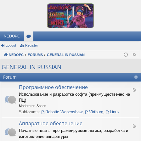
NEDOPC
Logout
Register
or
NEDOPC
u
FORUMS
GENERAL IN RUSSIAN
F
e
m
GENERAL IN RUSSIAN
e
s
Forum
d
Программное обеспечение
F
Использование и разработка софта (преимущественно на
e
ПЦ)
e
d
Moderator:
Shaos
-
Subforums:
Robotic Wapenshaw
,
Virtburg
,
Linux
П
р
Аппаратное обеспечение
о
F
Печатные платы, программируемая логика, разработка и
г
e
р
изготовление аппаратуры
e
а
d