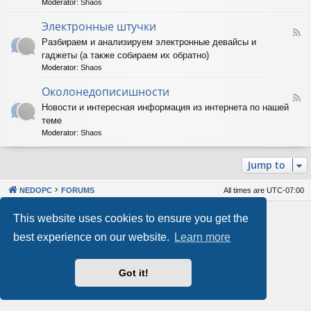
Moderator:
Shaos
м
-
м
А
Электронные штучки
н
F
п
Разбираем и анализируем электронные девайсы и
о
e
п
е
гаджеты (а также собираем их обратно)
e
а
о
d
р
Moderator:
Shaos
б
-
а
е
Э
Околонедописишности
т
F
с
л
н
Новости и интересная информация из интернета по нашей
e
п
е
о
теме
e
е
к
е
d
ч
т
Moderator:
Shaos
о
-
е
р
б
О
н
о
е
Jump to
к
и
н
с
о
е
н
п
л
ы
е
NEDOPC
FORUMS
All times are
UTC-07:00
о
е
ч
н
ш
е
Powered by
phpBB
® Forum Software © phpBB Limited
This website uses cookies to ensure you get the
е
т
н
Style by
Arty
&
halilesen
д
у
и
best experience on our website.
Learn more
Our VPS Hosting By RimuHosting
о
ч
е
п
к
и
и
Got it!
This server is located in London data center
с
Server admin:
mastodon.social/@Shaos
и
Privacy
|
Terms
ш
н