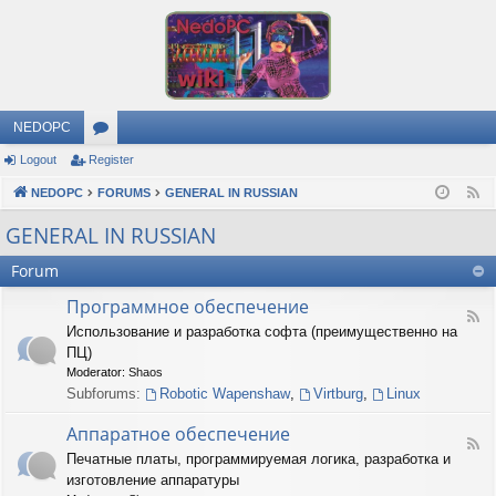
NEDOPC
Logout
Register
or
NEDOPC
u
FORUMS
GENERAL IN RUSSIAN
F
e
m
GENERAL IN RUSSIAN
e
s
Forum
d
Программное обеспечение
F
Использование и разработка софта (преимущественно на
e
ПЦ)
e
d
Moderator:
Shaos
-
Subforums:
Robotic Wapenshaw
,
Virtburg
,
Linux
П
р
Аппаратное обеспечение
о
F
Печатные платы, программируемая логика, разработка и
г
e
р
изготовление аппаратуры
e
а
d