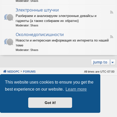
Moderator:
Shaos
м
-
м
А
Электронные штучки
н
F
п
Разбираем и анализируем электронные девайсы и
о
e
п
е
гаджеты (а также собираем их обратно)
e
а
о
d
р
Moderator:
Shaos
б
-
а
е
Э
Околонедописишности
т
F
с
л
н
Новости и интересная информация из интернета по нашей
e
п
е
о
теме
e
е
к
е
d
ч
т
Moderator:
Shaos
о
-
е
р
б
О
н
о
е
Jump to
к
и
н
с
о
е
н
п
л
ы
е
NEDOPC
FORUMS
All times are
UTC-07:00
о
е
ч
н
ш
е
Powered by
phpBB
® Forum Software © phpBB Limited
This website uses cookies to ensure you get the
е
т
н
Style by
Arty
&
halilesen
д
у
и
best experience on our website.
Learn more
Our VPS Hosting By RimuHosting
о
ч
е
п
к
и
и
Got it!
This server is located in London data center
с
Server admin:
mastodon.social/@Shaos
и
Privacy
|
Terms
ш
н