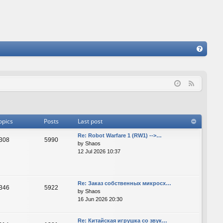
FA
Q
F
e
e
d
opics
Posts
Last post
Re: Robot Warfare 1 (RW1) -->…
308
5990
by
Shaos
12 Jul 2026 10:37
Re: Заказ собственных микросх…
346
5922
by
Shaos
16 Jun 2026 20:30
Re: Китайская игрушка со звук…