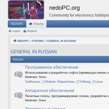
nedoPC.org
Community for electronics hobbyist
NEDOPC
Forums
Logout
Register
NEDOPC
FORUMS
GENERAL IN RUSSIAN
GENERAL IN RUSSIAN
Forum
Программное обеспечение
Использование и разработка софта (преимущественно 
Moderator:
Shaos
Subforums:
Robotic Wapenshaw
,
Virtburg
,
Linux
Аппаратное обеспечение
Печатные платы, программируемая логика, разработка 
Moderator:
Shaos
Электронные штучки