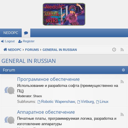
NEDOPC
Logout
Register
or
NEDOPC
u
FORUMS
GENERAL IN RUSSIAN
F
e
m
GENERAL IN RUSSIAN
e
s
Forum
d
Программное обеспечение
F
Использование и разработка софта (преимущественно на
e
ПЦ)
e
d
Moderator:
Shaos
-
Subforums:
Robotic Wapenshaw
,
Virtburg
,
Linux
П
р
Аппаратное обеспечение
о
F
Печатные платы, программируемая логика, разработка и
г
e
р
изготовление аппаратуры
e
а
d