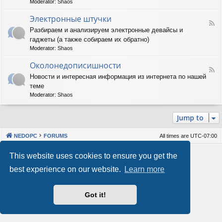
Moderator:
Shaos
м
-
м
А
Электронные штучки
н
F
п
Разбираем и анализируем электронные девайсы и
о
e
п
е
гаджеты (а также собираем их обратно)
e
а
о
d
р
Moderator:
Shaos
б
-
а
е
Э
Околонедописишности
т
F
с
л
н
Новости и интересная информация из интернета по нашей
e
п
е
о
теме
e
е
к
е
d
ч
т
Moderator:
Shaos
о
-
е
р
б
О
н
о
е
Jump to
к
и
н
с
о
е
н
п
л
ы
е
NEDOPC
FORUMS
All times are
UTC-07:00
о
е
ч
н
ш
е
Powered by
phpBB
® Forum Software © phpBB Limited
This website uses cookies to ensure you get the
е
т
н
Style by
Arty
&
halilesen
д
у
и
best experience on our website.
Learn more
Our VPS Hosting By RimuHosting
о
ч
е
п
к
и
и
Got it!
This server is located in London data center
с
Server admin:
mastodon.social/@Shaos
и
Privacy
|
Terms
ш
н