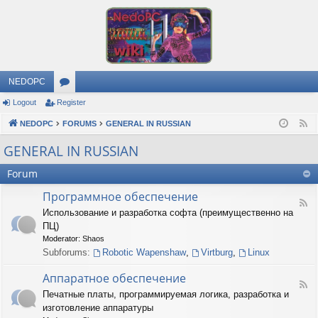
NEDOPC
Logout
Register
or
NEDOPC
u
FORUMS
GENERAL IN RUSSIAN
F
e
m
GENERAL IN RUSSIAN
e
s
Forum
d
Программное обеспечение
F
Использование и разработка софта (преимущественно на
e
ПЦ)
e
d
Moderator:
Shaos
-
Subforums:
Robotic Wapenshaw
,
Virtburg
,
Linux
П
р
Аппаратное обеспечение
о
F
Печатные платы, программируемая логика, разработка и
г
e
р
изготовление аппаратуры
e
а
d