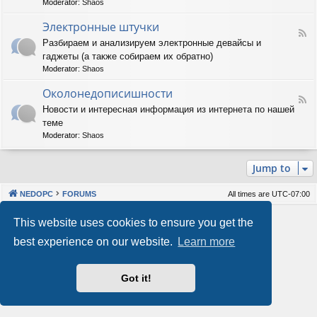
Moderator:
Shaos
м
-
м
А
Электронные штучки
н
F
п
Разбираем и анализируем электронные девайсы и
о
e
п
е
гаджеты (а также собираем их обратно)
e
а
о
d
р
Moderator:
Shaos
б
-
а
е
Э
Околонедописишности
т
F
с
л
н
Новости и интересная информация из интернета по нашей
e
п
е
о
теме
e
е
к
е
d
ч
т
Moderator:
Shaos
о
-
е
р
б
О
н
о
е
Jump to
к
и
н
с
о
е
н
п
л
ы
е
NEDOPC
FORUMS
All times are
UTC-07:00
о
е
ч
н
ш
е
Powered by
phpBB
® Forum Software © phpBB Limited
This website uses cookies to ensure you get the
е
т
н
Style by
Arty
&
halilesen
д
у
и
best experience on our website.
Learn more
Our VPS Hosting By RimuHosting
о
ч
е
п
к
и
и
Got it!
This server is located in London data center
с
Server admin:
mastodon.social/@Shaos
и
Privacy
|
Terms
ш
н