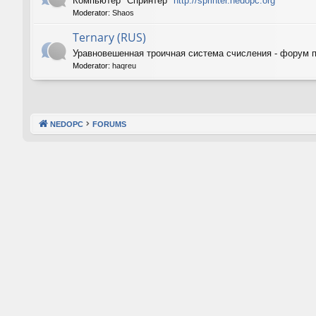
Компьютер "Спринтер"
http://sprinter.nedopc.org
Moderator:
Shaos
Ternary (RUS)
Уравновешенная троичная система счисления - форум 
Moderator:
haqreu
NEDOPC
FORUMS