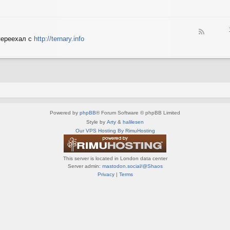
e
X
n
e
S
e
d
p
d
-
e
o
F
S
c
переехал с
http://ternary.info
P
e
p
t
C
e
r
r
d
i
u
-
n
m
T
t
(
e
e
R
r
r
U
n
(
S
a
R
)
Powered by
phpBB
® Forum Software © phpBB Limited
r
U
y
Style by
Arty
&
halilesen
S
(
Our VPS Hosting By RimuHosting
)
R
U
S
This server is located in London data center
)
Server admin:
mastodon.social/@Shaos
Privacy
|
Terms