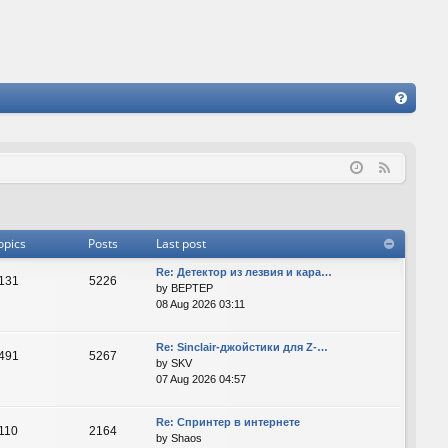
FA
Q
F
e
e
d
opics
Posts
Last post
Re: Детектор из лезвия и кара…
131
5226
by
BEPTEP
08 Aug 2026 03:11
Re: Sinclair-джойстики для Z-…
491
5267
by
SKV
07 Aug 2026 04:57
Re: Спринтер в интернете
110
2164
by
Shaos