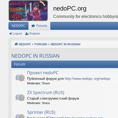
nedoPC.org
Community for electronics hobbyist
NEDOPC
Forums
Logout
Register
NEDOPC
FORUMS
NEDOPC IN RUSSIAN
NEDOPC IN RUSSIAN
Forum
Проект nedoPC
Публичный форум для
http://www.nedopc.org/nedopc
Moderator:
Shaos
ZX Spectrum (RUS)
Старый спектрумистский форум
Moderator:
Shaos
Sprinter (RUS)