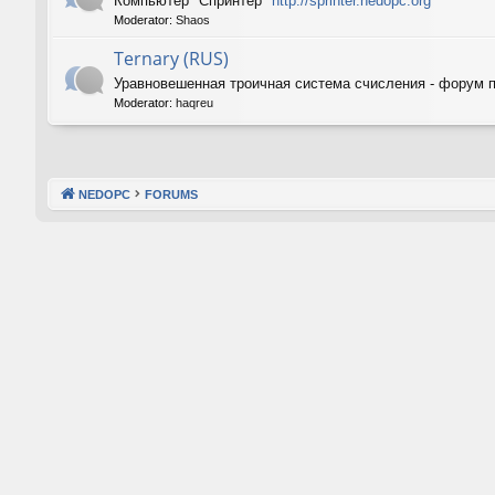
Компьютер "Спринтер"
http://sprinter.nedopc.org
Moderator:
Shaos
Ternary (RUS)
Уравновешенная троичная система счисления - форум 
Moderator:
haqreu
NEDOPC
FORUMS