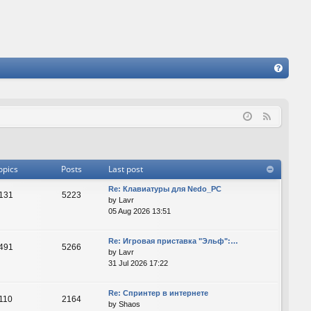
FA
Q
F
e
e
d
opics
Posts
Last post
Re: Клавиатуры для Nedo_PC
131
5223
by
Lavr
05 Aug 2026 13:51
Re: Игровая приставка "Эльф":…
491
5266
by
Lavr
31 Jul 2026 17:22
Re: Спринтер в интернете
110
2164
by
Shaos