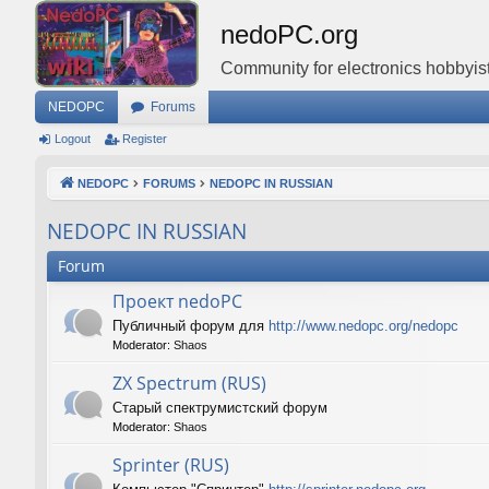
nedoPC.org
Community for electronics hobbyist
NEDOPC
Forums
Logout
Register
NEDOPC
FORUMS
NEDOPC IN RUSSIAN
NEDOPC IN RUSSIAN
Forum
Проект nedoPC
Публичный форум для
http://www.nedopc.org/nedopc
Moderator:
Shaos
ZX Spectrum (RUS)
Старый спектрумистский форум
Moderator:
Shaos
Sprinter (RUS)