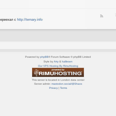
e
X
n
e
S
e
d
p
d
-
e
o
F
S
c
переехал с
http://ternary.info
P
e
p
t
C
e
r
r
d
i
u
-
n
m
T
t
(
e
e
R
r
r
U
n
(
S
a
R
)
Powered by
phpBB
® Forum Software © phpBB Limited
r
U
y
Style by
Arty
&
halilesen
S
(
Our VPS Hosting By RimuHosting
)
R
U
S
This server is located in London data center
)
Server admin:
mastodon.social/@Shaos
Privacy
|
Terms