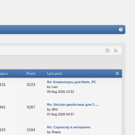
FA
Q
F
e
e
d
opics
Posts
Last post
Re: Клавиатуры для Nedo_PC
131
5223
by
Lavr
05 Aug 2026 13:51
Re: Sinclair-джойстики для Z-…
491
5267
by
SKV
07 Aug 2026 04:57
Re: Спринтер в интернете
110
2164
by
Shaos