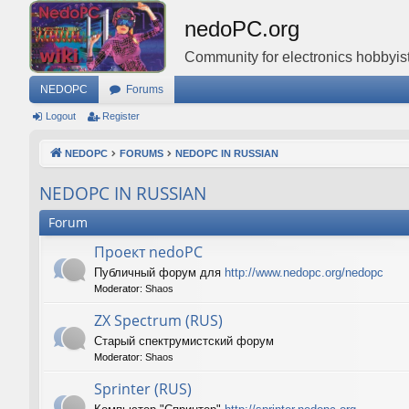
nedoPC.org
Community for electronics hobbyist
NEDOPC
Forums
Logout
Register
NEDOPC
FORUMS
NEDOPC IN RUSSIAN
NEDOPC IN RUSSIAN
Forum
Проект nedoPC
Публичный форум для
http://www.nedopc.org/nedopc
Moderator:
Shaos
ZX Spectrum (RUS)
Старый спектрумистский форум
Moderator:
Shaos
Sprinter (RUS)