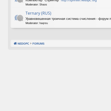
Компьютер "Спринтер"
http://sprinter.nedopc.org
Moderator:
Shaos
Ternary (RUS)
Уравновешенная троичная система счисления - форум 
Moderator:
haqreu
NEDOPC
FORUMS