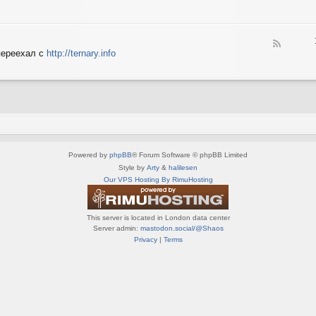
e
X
n
e
S
e
d
p
d
-
e
o
F
S
c
переехал с
http://ternary.info
P
e
p
t
C
e
r
r
d
i
u
-
n
m
T
t
(
e
e
R
r
r
U
n
(
S
a
R
)
Powered by
phpBB
® Forum Software © phpBB Limited
r
U
y
Style by
Arty
&
halilesen
S
(
Our VPS Hosting By RimuHosting
)
R
U
S
This server is located in London data center
)
Server admin:
mastodon.social/@Shaos
Privacy
|
Terms