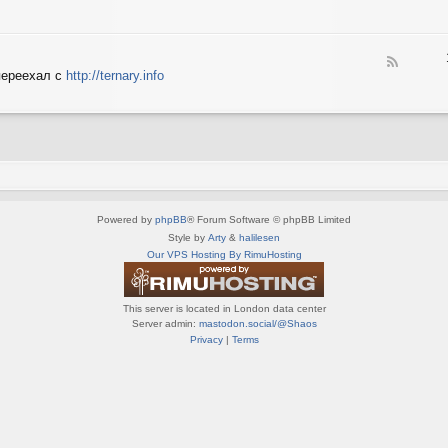
e
X
n
e
S
e
d
p
d
-
e
o
F
S
c
переехал с
http://ternary.info
P
e
p
t
C
e
r
r
d
i
u
-
n
m
T
t
(
e
e
R
r
r
U
n
(
S
a
R
)
Powered by
phpBB
® Forum Software © phpBB Limited
r
U
y
Style by
Arty
&
halilesen
S
(
Our VPS Hosting By RimuHosting
)
R
U
S
This server is located in London data center
)
Server admin:
mastodon.social/@Shaos
Privacy
|
Terms