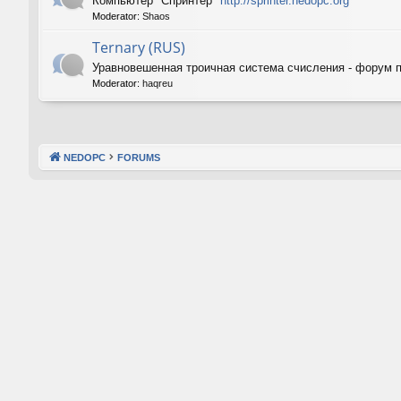
Компьютер "Спринтер"
http://sprinter.nedopc.org
Moderator:
Shaos
Ternary (RUS)
Уравновешенная троичная система счисления - форум 
Moderator:
haqreu
NEDOPC
FORUMS