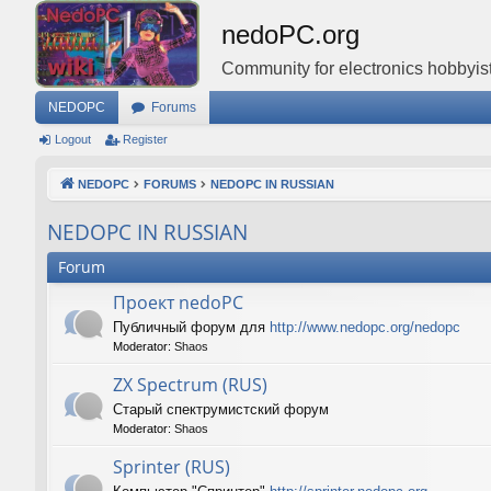
nedoPC.org
Community for electronics hobbyist
NEDOPC
Forums
Logout
Register
NEDOPC
FORUMS
NEDOPC IN RUSSIAN
NEDOPC IN RUSSIAN
Forum
Проект nedoPC
Публичный форум для
http://www.nedopc.org/nedopc
Moderator:
Shaos
ZX Spectrum (RUS)
Старый спектрумистский форум
Moderator:
Shaos
Sprinter (RUS)