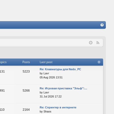
FA
Q
F
e
e
d
opics
Posts
Last post
Re: Клавиатуры для Nedo_PC
131
5223
by
Lavr
05 Aug 2026 13:51
Re: Игровая приставка "Эльф":…
491
5266
by
Lavr
31 Jul 2026 17:22
Re: Спринтер в интернете
110
2164
by
Shaos