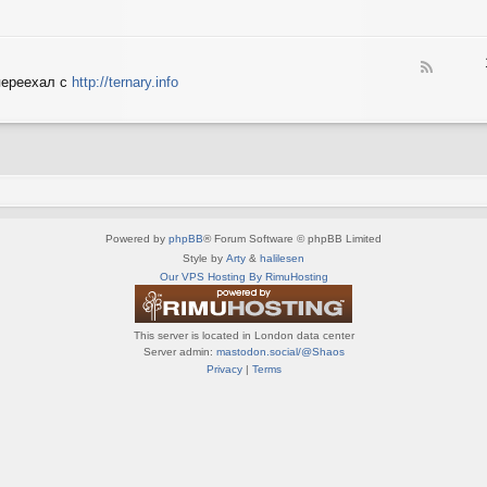
e
X
n
e
S
e
d
p
d
-
e
o
F
S
c
переехал с
http://ternary.info
P
e
p
t
C
e
r
r
d
i
u
-
n
m
T
t
(
e
e
R
r
r
U
n
(
S
a
R
)
Powered by
phpBB
® Forum Software © phpBB Limited
r
U
y
Style by
Arty
&
halilesen
S
(
Our VPS Hosting By RimuHosting
)
R
U
S
This server is located in London data center
)
Server admin:
mastodon.social/@Shaos
Privacy
|
Terms