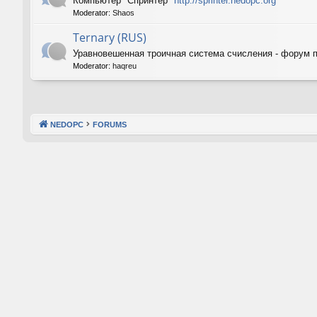
Компьютер "Спринтер"
http://sprinter.nedopc.org
Moderator:
Shaos
Ternary (RUS)
Уравновешенная троичная система счисления - форум 
Moderator:
haqreu
NEDOPC
FORUMS