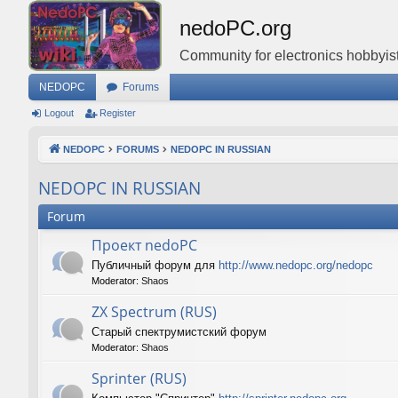
nedoPC.org
Community for electronics hobbyist
NEDOPC
Forums
Logout
Register
NEDOPC
FORUMS
NEDOPC IN RUSSIAN
NEDOPC IN RUSSIAN
Forum
Проект nedoPC
Публичный форум для
http://www.nedopc.org/nedopc
Moderator:
Shaos
ZX Spectrum (RUS)
Старый спектрумистский форум
Moderator:
Shaos
Sprinter (RUS)