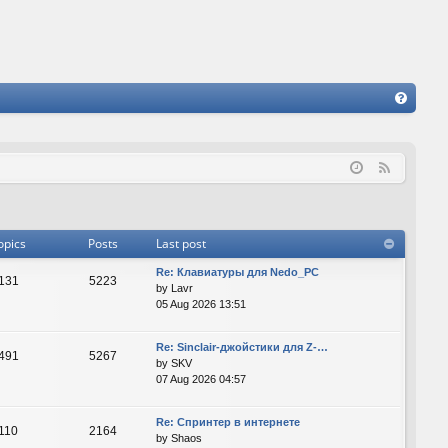
FA
Q
F
e
e
d
opics
Posts
Last post
Re: Клавиатуры для Nedo_PC
131
5223
by
Lavr
05 Aug 2026 13:51
Re: Sinclair-джойстики для Z-…
491
5267
by
SKV
07 Aug 2026 04:57
Re: Спринтер в интернете
110
2164
by
Shaos