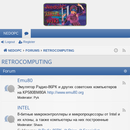
NEDOPC
Logout
Register
or
NEDOPC
u
FORUMS
RETROCOMPUTING
F
e
m
RETROCOMPUTING
e
s
Forum
d
Emu80
F
Эмулятор Радио-86РК и других советских компьютеров
e
на КР580ВМ80А
http://www.emu80.org
e
d
Moderator:
Pyk
-
E
INTEL
F
m
8-битные микроконтроллеры и микропроцессоры от Intel и
e
u
их клоны, а также компьютеры на них построенные
e
8
d
0
Moderator:
Shaos
-