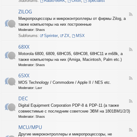
Subforums:
Radio-86RK
,
Orion
,
Specialist
I
N
ZILOG
T
F
Микропроцессоры и микроконтроллеры от фирмы Zilog, а
E
e
L
также компьютеры на них построенные
e
d
Moderator:
Shaos
-
Subforums:
Sprinter
,
ZX
,
MSX
Z
I
68XX
L
F
Motorola 6800, 6809, 68HC05, 68HC08, 68HC11 и m68k, а
O
e
G
также компьютеры на них (Amiga, Macintosh, Palm etc.)
e
d
Moderator:
Shaos
-
6
65XX
F
8
MOS Technology / Commodore / Apple II / NES etc.
e
X
Moderator:
Lavr
e
X
d
DEC
-
F
6
Digital Equipment Corporation PDP-8 & PDP-11 (а также
e
5
совместимые с последним советские ЭВМ на 1801ВМ1/2/3)
e
X
d
Moderator:
Shaos
X
-
D
MCU/MPU
F
E
Другие микроконтроллеры и микропроцессоры, не
e
C