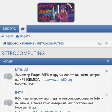
NEDOPC
Logout
Register
or
NEDOPC
u
FORUMS
RETROCOMPUTING
F
e
m
RETROCOMPUTING
e
s
Forum
d
Emu80
F
Эмулятор Радио-86РК и других советских компьютеров
e
на КР580ВМ80А
http://www.emu80.org
e
d
Moderator:
Pyk
-
E
INTEL
F
m
8-битные микроконтроллеры и микропроцессоры от Intel и
e
u
их клоны, а также компьютеры на них построенные
e
8
d
0
Moderator:
Shaos
-