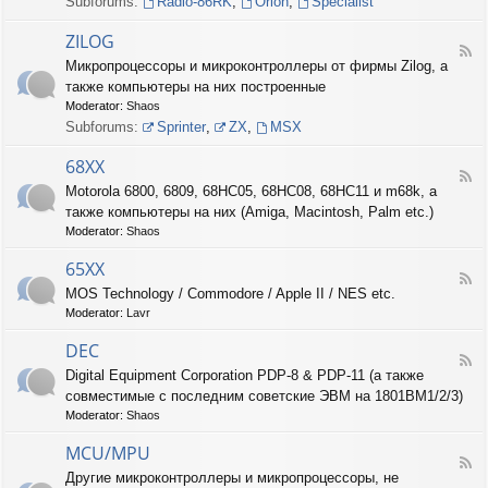
Subforums:
Radio-86RK
,
Orion
,
Specialist
I
N
ZILOG
T
F
Микропроцессоры и микроконтроллеры от фирмы Zilog, а
E
e
L
также компьютеры на них построенные
e
d
Moderator:
Shaos
-
Subforums:
Sprinter
,
ZX
,
MSX
Z
I
68XX
L
F
Motorola 6800, 6809, 68HC05, 68HC08, 68HC11 и m68k, а
O
e
G
также компьютеры на них (Amiga, Macintosh, Palm etc.)
e
d
Moderator:
Shaos
-
6
65XX
F
8
MOS Technology / Commodore / Apple II / NES etc.
e
X
Moderator:
Lavr
e
X
d
DEC
-
F
6
Digital Equipment Corporation PDP-8 & PDP-11 (а также
e
5
совместимые с последним советские ЭВМ на 1801ВМ1/2/3)
e
X
d
Moderator:
Shaos
X
-
D
MCU/MPU
F
E
Другие микроконтроллеры и микропроцессоры, не
e
C